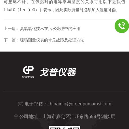
可忽略不计。在低温时的电导率与温度的关系可用以下近似值
L1=L0［1 α（t-t0）］表示，因此实际测量时必须加入温度补偿。
上一篇：
臭氧氧化技术在污水处理中的应用
下一篇：
现场测量仪表的常见故障及处理方法
电子邮箱：
chinainfo@greenprimainst.com
公司地址：上海市嘉定区汇旺东路599号5幢5层