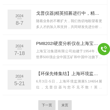
600m。三...
时间：10月1日（星期二）至10月7日（星
定，并结合我公司实际情况，现就2024年
期一），共计7天。其中，10月8日（星期
中秋节放假安排通知如下：一、放假时间：
戈普仪器|精英招募进行中，精选岗位等你来投！
二）正常上班。请大家提前做好工作安排，
9月15日至9月17日公休放假，共3天。9月
2024
确保在假期前完成各项工作任务。在假期期
18日(星期三)照常上班。二、放假期间，请
随着业务的不断扩大，我们热切地盼望着更
8-7
间，希望大家能够合理安排作息时间，与家
大家注意出行安全，特别是远途旅游的员
多人才的加入和支持，共同研发先进分析仪
人共度美好时光，...
工，请提前做好规划，确保人身及财产安
器、推广先进检测技术、*测量方案。如有
全。三、请各部门在放假前进行一次全面的
意从事销售、研发、售后支持等工作，就请
PM8202I硬度分析仪在上海宝冶集团—中国航发项目冷循环水中的应用
安全检查，消除安全隐患，确保放假期间公
进一步深入了解职位需求吧。一、关于我
2024
司的安全稳定。同时，也请各部门做好节后
们：戈普仪器（上海）致力于光学化学分
上海宝冶集团有限公司始建于1954年，是
7-18
的工作安排，确保工作的顺利进行。最后，
析、传感技术、超声分散及恒温技术研究，
世界500强企业中国五矿和中国中冶旗下的
预祝大家中秋节快...
是研发、制造水质分析仪表及实验室通用设
核心骨干子企业，拥有房屋建筑、冶炼工程
备的优质厂商，专业为客户提供在线水质测
施工总承包特级资质以及国内多项施工总承
【环保先锋集结】上海环境监测展，戈普仪器与您共创绿色未来！
量解决方案和实验室前处理解决方案。主要
包和专业承包最高资质，是高新技术企业、
2024
客户类型包括科研院所、医疗机构、检验检
国家知识产权示范企业、国家企业技术中
6月3日-5日，上海环境监测展5.1H654展
5-21
疫所、食品制药以及污废水厂、自来水厂、
心、国家技术标准创新基地，也是中央企业
位，戈普仪器与您不见不散！英国
环境与工业过程控制装备制造商...
先进集体。2018年l顺利通过“上海品牌”认
GREENPRIMA（戈普）致力于光学化学分
证,成为上海“品牌”战略中“上海服务”的优秀
析，传感技术，超声分散及恒温技术研究，
代表。近期，宝治集团在中国航发项目中应
是设计和制造水环境监测仪表及实验室前处
下一页
末页
用了一款我司先进的水质监测设备——