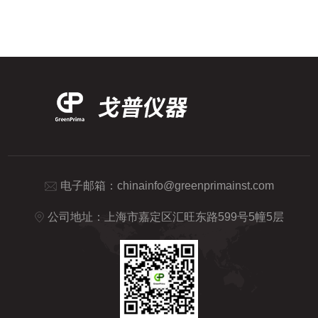
理设备的专业厂家，产品分别产于英国、美
PM8202I硬度分析仪，以提升冷循环水系统
国、德国、意大利、墨西哥、中国台湾和中
中的水质...
国。专业为客户提供在线水质测量解决方案
和实验室前处理设备解决方案，亦可为客户
提供量身定制的解决方案。其产品已销往全
球多个国家和地区，主要客户类型包括科研
院所、医疗机构、食品制药以及环境与工业
过程控制装备制造商...
电子邮箱：
chinainfo@greenprimainst.com
公司地址：上海市嘉定区汇旺东路599号5幢5层