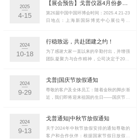
【展会预告】戈普仪器4月份参展安排
预警！】尊敬的合作伙伴们～咱1月16-20日
展会，现场人声鼎沸、热闹非凡，戈普仪器
2025
要冲桂林啦✨五天四夜沉浸式解锁峰林漓
凭借产品魅力，迎来了国内外众多友商莅临
第26届中国中国环博会时间：2025.4.21-23
4-15
水，直接把快...
参观，圈粉无数，留下了许多精彩瞬间。戈
日地点：上海新国际博览中心展位号：
普仪器作为水质监测仪表及实验室通用设备
E4D16在线余氯/二氧化氯/臭氧分析仪
的专业供应商，本次环博会中携PH、余氯/
PM8202CL；在线PH/ORP分析仪
行稳致远，共赴团建之约！
总氯、硬度、碱度、流动电流仪等众多新品
PM8202P；在线硬度分析仪，总碱度分析
2024
及热门产品参展，吸引了众多国内外专家、
仪，超低量硬度分析仪，在线余氯/总氯分
为了感谢大家一直以来的辛勤付出，并增强
10-18
同行及客户驻足交流，得到了海内外专业人
析仪，流动电流仪将是两场展会展出的重
团队凝聚力与合作精神，公司决定于2024
士的关注与积极肯...
点。欢迎与制药、钢铁、半导体等行业相关
年10月19日上午10点，在杭州六和塔举行
的仪表经销商、水环境工程公司、供水公司
一次别开生面的徒步团建活动。现将具体安
戈普|国庆节放假通知
等前来展台交流。PM8202CL控制器搭配
排通知如下：一、活动时间及集合地点活动
2024
Bsens650/Bsens660传感器及BAF615流通
时间：2024年10月19日上午10:00集合地
尊敬的客户及全体员工：随着金秋的脚步渐
9-29
槽，可监测水中余氯、二...
点：杭州六和塔旁二、活动路线从六和塔旁
近，我们即将迎来祖国的生日——国庆节。
小路出发，沿途经过【马儿山岗】、【贵人
这是一个值得我们共同庆祝和纪念的重要时
峰】、【满觉陇】、【南高峰】、最后是
刻。在此，公司对每一位员工在过去的一年
戈普通知|中秋节放假通知
【三台阁】，路上是满山飘香的金桂和尽收
里的辛勤付出表示衷心的感谢！根据国家法
2024
眼底的钱塘江西湖，让我们的徒步之旅更添
定假期的规定，并结合我公司实际情况，现
关于2024年中秋节放假安排的通知尊敬的
9-13
乐趣，本次徒步约12公里，海拔累计差
对2024年国庆节放假安排通知如下：放假
客户和合作伙伴：根据国家节假日放假规