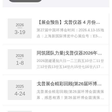
深入交流、拓展合作搭建了优质平台。走进英国戈普展
位，精心设计的展区布局合理，以简洁大气的设计理念，
搭配富有科技感的灯光效果，彰显出企业的形象与品牌魅
【展会预告】戈普仪器 4 月份参展安排
2026
力。在此次展会上，英国戈普带来了一系列比较有竞争力
第27届中国环博会时间：2026.4.13-15地
3-19
的产品与技术。在线余氯总氯分析仪Aqualysis300作为企
点：上海新国际博览中心展位号：E3-E3-
业的明星...
B43在线余氯/二氧化氯/臭氧分析仪
PM8202CL；在线PH/ORP分析仪
同筑团队力量|戈普仪器2026年团建活动安排通知
PM8202P；在线硬度分析仪，总碱度分析
2026
仪，超微量硬度分析仪，在线余氯/总氯分
2026团建通知六日一二三四五10廿二11廿
1-8
析仪，流动电流仪将是本次展会展出的重
三12廿四13廿五14廿六15廿七16廿八17四
点。欢迎与制药、钢铁、半导体等行业相关
九天18三十19初一20大寒21初三22初四23
的仪表经销商、水环境工程公司、供水公司
初五为丰富员工文化生活，增强团队凝聚
戈普展会精彩回顾|第26届环博会圆满落幕，感恩相遇！
等前来展台交流。PM8202CL控制器搭配
力，我司决定于2026年1月16日(周五)至20
2025
Bsens650/Bsens660传感器及BAF615流通
日(周二)前往广西桂林开展为期五天的团建
戈普展会精彩回顾|第26届环博会圆满落
4-24
槽，可监测水中余氯、...
活动。活动期间，我们将暂别忙碌工作，走
幕，感恩相遇！第26届环博会圆满落幕
进自然风景，补充能量，以更饱满的状态迎
2025年4月23日，为期三天的第26届中国环
接新的挑战与机遇！🥳【GreenPrima团建
博会在上海新国际博览中心圆满落幕！回顾