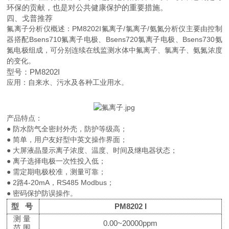
环保的贡献，也是对公共健康保护的重要措施。
四、戈普推荐
氟离子分析仪概述：PM8202I氟离子/氯离子/氨氮分析仪主要由控制
器搭配Bsens710氟离子电极、Bsens720氯离子电极、Bsens730氨
氮电极组成，可分别连续在线监测水体中氟离子、氯离子、氨氮浓度
的变化。
型号：PM8202I
应用：自来水、污水及各种工业用水。
产品特点：
● 防水防气全密封外壳，防护等级高；
● 简单，用户友好型中英文操作界面；
● 大屏液晶显示离子浓度、温度、时间及继电器状态；
● 离子选择电极一次性投入低；
● 需定期电极校准，测量可靠；
● 2路4-20mA，RS485 Modbus；
● 密码保护防误操作。
型
号
PM8202
I
测量
0.00~20000ppm
范围