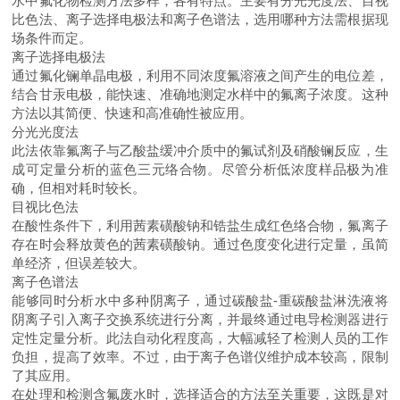
水中氟化物检测方法多样，各有特点。主要有分光光度法、目视
比色法、离子选择电极法和离子色谱法，选用哪种方法需根据现
场条件而定。
离子选择电极法
通过氟化镧单晶电极，利用不同浓度氟溶液之间产生的电位差，
结合甘汞电极，能快速、准确地测定水样中的氟离子浓度。这种
方法以其简便、快速和高准确性被应用。
分光光度法
此法依靠氟离子与乙酸盐缓冲介质中的氟试剂及硝酸镧反应，生
成可定量分析的蓝色三元络合物。尽管分析低浓度样品极为准
确，但相对耗时较长。
目视比色法
在酸性条件下，利用茜素磺酸钠和锆盐生成红色络合物，氟离子
存在时会释放黄色的茜素磺酸钠。通过色度变化进行定量，虽简
单经济，但误差较大。
离子色谱法
能够同时分析水中多种阴离子，通过碳酸盐-重碳酸盐淋洗液将
阴离子引入离子交换系统进行分离，并最终通过电导检测器进行
定性定量分析。此法自动化程度高，大幅减轻了检测人员的工作
负担，提高了效率。不过，由于离子色谱仪维护成本较高，限制
了其应用。
在处理和检测含氟废水时，选择适合的方法至关重要，这既是对