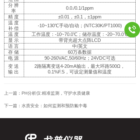
分辨
0.0./0.1/1ppm
率
精度
±
0.01，
±
0.1，
±
1ppm
温度
-10~130℃手动/自动；(NTC
3
0K/PT1000)
补偿
温度
工作温度：
-10
~70.0℃；储存温度：-20~70.0℃
显示
带背光超大点阵
LCD
语言
中
/英文
存储
60万条数据
电源
90-260VAC,50/60Hz；24VDC可选
变送
2路隔离变送4-20mA输出，最大环路500Ω，
输出
0.1%F.S，可设定测量值和温度
上一篇：
PH分析仪:精准监测，守护水质健康
下一篇：
水质安全：如何监测和预防氟中毒