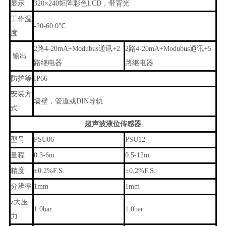
显示
320×240矩阵彩色LCD，带背光
工作温
-20-60.0℃
度
2路4-20mA+Modubus通讯+2
2路4-20mA+Modubus通讯+5
输出
路继电器
路继电器
防护等
IP66
安装方
墙壁，管道或DIN导轨
式
超声波液位传感器
型号
PSU06
PSU12
量程
0.3-6m
0.5-12m
精度
±0.2%F.S.
±0.2%F.S.
分辨率
1mm
1mm
z大压
1.0bar
1.0bar
力