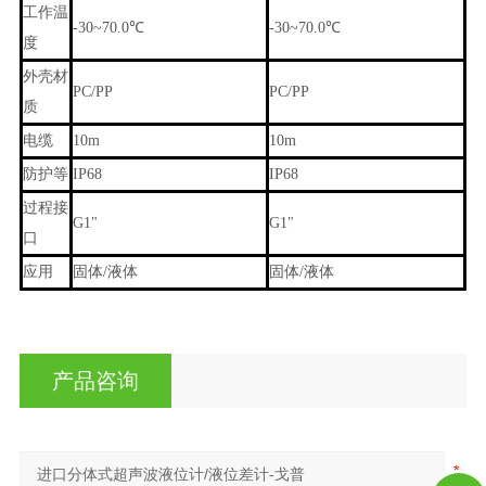
工作温
-30~70.0℃
-30~70.0℃
度
外壳材
PC/PP
PC/PP
质
电缆
10m
10m
防护等
IP68
IP68
过程接
G1"
G1"
口
应用
固体/液体
固体/液体
产品咨询