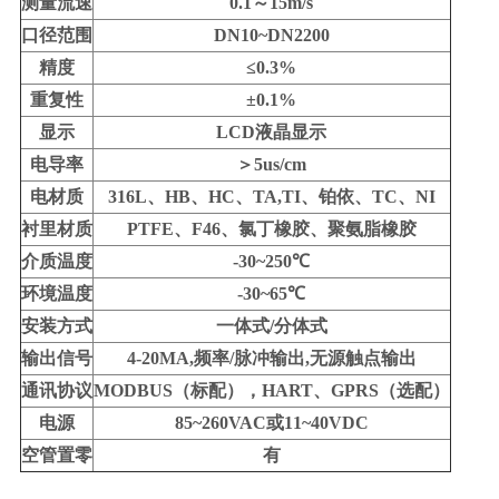
测量流速
0.1～15m/s
口径范围
DN10~DN2200
精度
≤0.3%
重复性
±0.1%
显示
LCD液晶显示
电导率
＞5us/cm
电材质
316L、HB、HC、TA,TI、铂依、TC、NI
衬里材质
PTFE、F46、氯丁橡胶、聚氨脂橡胶
介质温度
-30~250℃
环境温度
-30~65℃
安装方式
一体式/分体式
输出信号
4-20MA,频率/脉冲输出,无源触点输出
通讯协议
MODBUS（标配），HART、GPRS（选配）
电源
85~260VAC或11~40VDC
空管置零
有