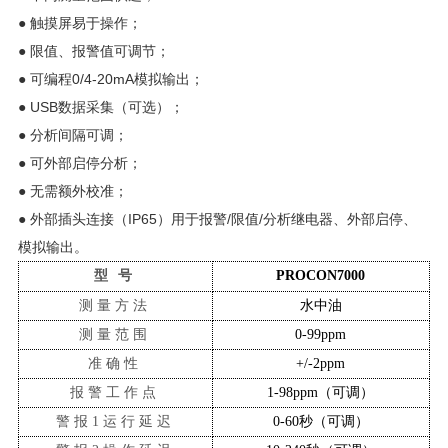
● 触摸屏易于操作；
● 限值、报警值可调节；
● 可编程0/4-20mA模拟输出；
● USB数据采集（可选）；
● 分析间隔可调；
● 可外部启停分析；
● 无需额外校准；
● 外部插头连接（IP65）用于报警/限值/分析继电器、外部启停、
模拟输出。
型
号
PROCON7000
测量
方法
水中油
测量
范围
0-99ppm
准确性
+/-2ppm
报警工作点
1-98ppm（可调）
警报
1运行延迟
0-60秒（可调）