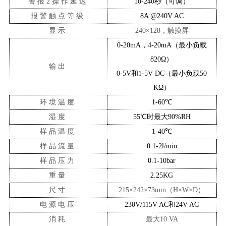
警报
2操作延迟
10-240秒（可调）
报警触点等级
8A @240V AC
显示
240
×
128，触摸屏
0-20mA，4-20mA（最小负载
820Ω）
输出
0-5V和1-5V DC（最小负载50
KΩ）
环境温度
1-60℃
湿度
55℃时最大90%RH
样品温度
1-40℃
样品流量
0.1-2l/min
样品压力
0.1-10bar
重量
2.25KG
尺寸
215
×
242
×
73m
m
（
H
×
W
×
D
）
电源电压
230V/115V AC和24V AC
消耗
最大
10 VA