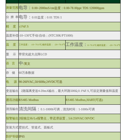
电导：
测量范围
0.00~2000mS/cm盐度：0.00-78.00ppt TDS:120000ppm
电导：
分
辨
率
0.01盐度：0.01 TDS:1
精
度
±1%F.S
温度补偿
-10~130℃手动/自动；(
NTC
30K/
PT
1000)
工作温度：
温
度
工作温度：
-10~70.0℃;储存温度：
-20~70.0℃
0~70.0℃;储存温度：
-20~70.0℃
显
示
带背光超大点阵
LCD
中
语
言
/英文
存
储
60万条数据
电
源
90-260VAC,50/60Hz;24VDC可选
变送输出
2路隔离变送4-20mA输出，最大环路500Ω,0.1%F.S,可设定测量值和温度
通讯功能
RS485 Modbus
RS
485
Modbus
,
HART
(可选)
清洗间隔：
清洗输出
0.1-1000h可调，清洗时间：1-
1000s可调
报警输出
2组独立Hi/Lo报警点，带迟滞设置，5A/250
VAC/30VDC
安装方式
壁挂式、管道式、面板式
防护等级
IP65