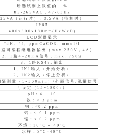
所选试剂上限值的±1%
85-265VAC，47-63Hz
25VA（运行时），3.5VA（待机时）
IP65
400x300x180mm(HxWxD)
LCD彩屏显示
°dH、°f、ppmCaCO3、mmol/l
4路可编程继电器输出（max.250V，4A）
2、1路4–20mA信号，max. 750Ω
3、1路RS485输出
1、IN1输入（开始分析）
2、IN2输入（停止分析）
隔测量（1~360min）/外部信号/流量信号
可设定（15~1800s）
pH：4 – 10
铁：< 3 ppm
铜：<0.2 ppm
铝：< 0.1 ppm
锰：< 0.2 ppm
环境：10°C – 40°C
水样：5°C–40°C