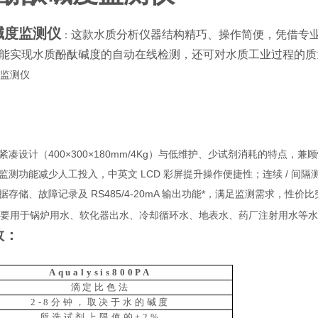
碱度监测仪
这款水质分析仪器结构精巧、操作简便，凭借专
：
能实现水质酚酞碱度的自动在线检测，还可对水质工业过程的质
凑设计（400×300×180mm/4Kg）与低维护、少试剂消耗的特点，兼
测功能减少人工投入，中英文 LCD 彩屏提升操作便捷性；连续 / 间隔测量（
存储、故障记录及 RS485/4-20mA 输出功能*，满足监测需求，性价
要用于锅炉用水、软化器出水、冷却循环水、地表水、药厂注射用水等水
数：
Aqualysis800PA
滴定比色法
2-8分钟，取决于水的碱度
所选试剂上限值的±2%