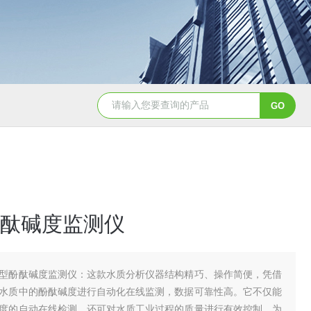
Aqualysis 300自来水消毒检测余
酞碱度监测仪
型酚酞碱度监测仪：这款水质分析仪器结构精巧、操作简便，凭借
水质中的酚酞碱度进行自动化在线监测，数据可靠性高。它不仅能
度的自动在线检测，还可对水质工业过程的质量进行有效控制，为