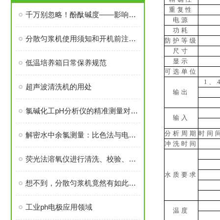
重复性
千万别忽略！酚酞碱度——影响水质安全的重要指标
电源
功耗
分散匀浆机使用须知和开机前注意的5大事项
防护等级
尺寸
显示
低温培养箱日常保养规范
可选单位
1、
超声波清洗机的用处
输出
氯碱化工pH分析仪的精准测量对生产效益的影响
输入
分析周期
时间间
解密水中余氯测量：比色法与电极法原理大不同，哪种方法更靠谱？
冲洗时间
荧光法溶氧仪进行清洗、校验、再生的注意事项
水质要求
想不到，分散匀浆机竟然有如此多的优势特点！
工业ph电极应用领域
温度