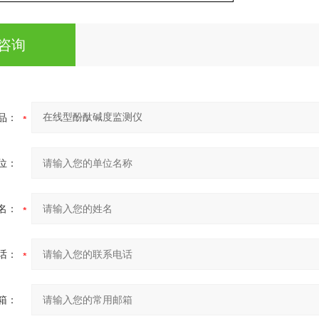
咨询
品：
位：
名：
话：
箱：