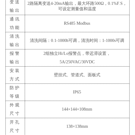
变送
2路隔离变送4-20mA输出，最大环路500Ω，0.1%F.S，
可设定测量值和温度
输出
通讯
RS485 Modbus
功能
清洗
清洗间隔：
0.1-1000h可调，清洗时间：1-1000s可调
输出
报警
2组独立Hi/Lo报警点，带迟滞设置
，
输出
5A/250VAC/30VDC
安装
壁挂式、管道式、面板式
方式
防护
IP65
等级
外观
144×144×10
8
mm
尺寸
开孔
138×138mm
尺寸