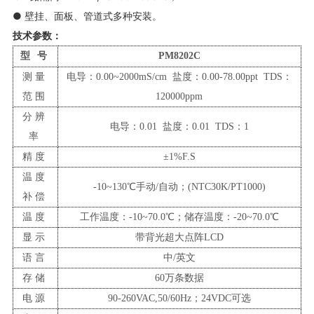
● 壁挂、面板、管道式多种安装。
技术参数：
型
号
PM8202
C
测量
电导：
0.00~2000mS/cm 盐度：0.00-78.00ppt TDS：
范围
120000ppm
分辨
电导：
0.01 盐度：0.01 TDS：1
率
精度
±
1%F.S
温度
-10~130℃手动/自动；(NTC
3
0K/PT1000)
补偿
温度
工作温度：
-10
~70.0℃；储存温度：-20~70.0℃
显示
带背光超大点阵
LCD
语言
中
/英文
存储
60万条数据
电源
90-260VAC,50/60Hz；24VDC可选