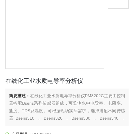
在线化工业水质电导率分析仪
简要描述：
在线化工业水质电导率分析仪PM8202C主要由控制
器搭配Bsens系列传感器组成，可监测水中电导率、电阻率、
盐度、TDS及温度。可根据现场实际需求，选择搭配不同传感
器Bsens310，Bsens320，Bsens330，Bsens340，
Bsens350，多种K常数及材质传感器满足不同工况测量需求。
常用于饮用水、纯水、污废水、河流湖泊、工业过程用水等。