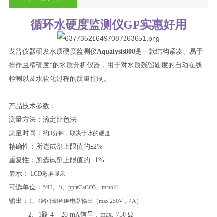
循环水硬度监测仪GP实惠好用
戈普仪器研发水质硬度监测仪
Aqualysis800
是一款结构紧凑、易于
操作且精确度*的水质分析仪器，用于对水质残留硬度的自动在线
检测以及水软化过程的质量控制。
产品技术参数：
测量方法：滴定比色法
测量时间：约
3分钟，取决于水的硬度
精确性：所选试剂上限值的
±
2%
重复性：所选试剂上限值的
±
1%
显示：
LCD彩屏显示
可选单位：
°dH、°f、ppmCaCO3、mmol/l
输出：
1、4路可编程继电器输出（max.250V，4A）
2、1路 4 – 20 mA信号，max. 750 Ω