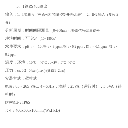
3、1路RS485输出
输入：
1、IN1输入（开始分析/流量控制开关/水表） 2、IN2 输入（复位设
备）
分析周期：时间间隔测量（
0~360min）/外部信号/流量信号
冲洗时间：可设定（
15~1800s）
水质要求：
pH：4 – 10 ;铁：< 3 ppm ;铜：<0.2 ppm ; 铝：< 0.1 ppm ; 锰：<
0.2 ppm
温度：环境：
10°C – 40°C，水样：5°C–40°C
压力：
ca. 0.2 - 5 bar (max.) (建议1 -2bar)
安装方式：壁挂式
85 - 265 VAC, 47-63Hz，功耗：25VA（运行时），3.5VA（待
电源：
机时）
IP65
防护等级：
400x300x180mm(WxHxD)
尺寸：