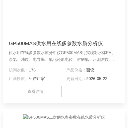
GP500MAS供水用在线多参数水质分析仪
供水用在线多参数水质分析仪GP500MAS可实现对水体PH、
余氯、浊度、电导率、氧化还原电位、溶解氧、污泥浓度、温
度、流量、液位等参数进行实时在线监测，显示及数据处理,可
访问次数：
176
产品价格：
面议
依托互联网平台实现大面积生态环境、城市二次供水、渔业养
厂商性质：
生产厂家
更新日期：
2026-05-22
殖、智慧城市、河道监测及重点排污口等的实时监测及控制。
查看详情