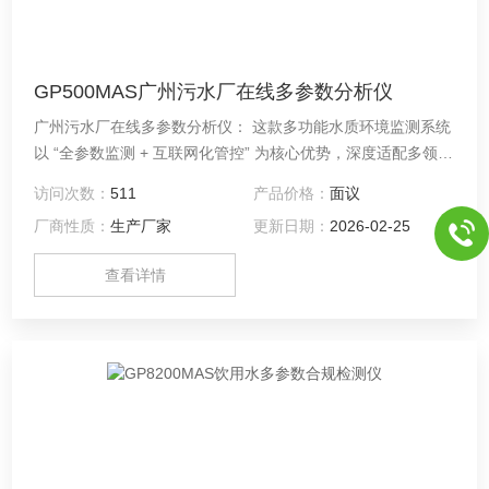
GP500MAS广州污水厂在线多参数分析仪
广州污水厂在线多参数分析仪： 这款多功能水质环境监测系统
以 “全参数监测 + 互联网化管控” 为核心优势，深度适配多领域
场景。系统一站式覆盖水体 PH、余氯、浊度、电导率等水质
访问次数：
511
产品价格：
面议
参数，以及温度、流量、液位等水文参数，无需多设备叠加，
厂商性质：
生产厂家
更新日期：
2026-02-25
简化监测流程；同时支持实时在线监测、数据可视化显示与专
业化处理，为水质管控提供、高效的技术支撑。
查看详情