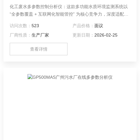
化工废水多参数控制分析仪：这款多功能水质环境监测系统以
“全参数覆盖 + 互联网化智能管控” 为核心竞争力，深度适配水
务管理、环保监测、工业生产、市政供水等多领域水质管控需
访问次数：
523
产品价格：
面议
求。在基础监测层面，系统实现 “水质 + 水文” 参数一站式全覆
厂商性质：
生产厂家
更新日期：
2026-02-25
盖：不仅能监测水体 PH 值、余氯、浊度、电导率等核心水质
指标，还可同步捕捉温度、流量、液位等水文参数，无需额外
查看详情
搭配多台监测设备，大幅简化监测流程