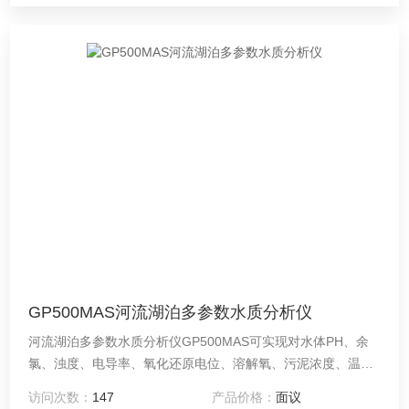
GP500MAS河流湖泊多参数水质分析仪
河流湖泊多参数水质分析仪GP500MAS可实现对水体PH、余
氯、浊度、电导率、氧化还原电位、溶解氧、污泥浓度、温
度、流量、液位等参数进行实时在线监测，显示及数据处理,可
访问次数：
147
产品价格：
面议
依托互联网平台实现大面积生态环境、城市二次供水、渔业养