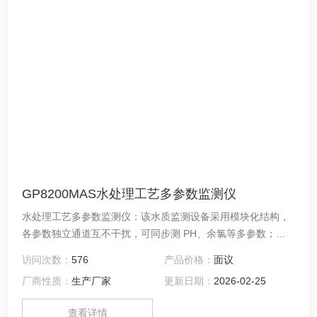
GP8200MAS水处理工艺多参数监测仪
水处理工艺多参数监测仪：该水质监测设备采用模块化结构，
各参数独立通道互不干扰，可同步测 PH、余氯等多参数；传
感器与测量参数可任意组合，安装维护简单；无需试剂无二次
访问次数：
576
产品价格：
面议
污染，精度高、重复性好；配 10 寸中文液晶触摸屏，操作方
厂商性质：
生产厂家
更新日期：
2026-02-25
便；输出方式（4-20mA/RS485/GPRS 等）可选，支持一定范
围内电流自动补偿。
查看详情