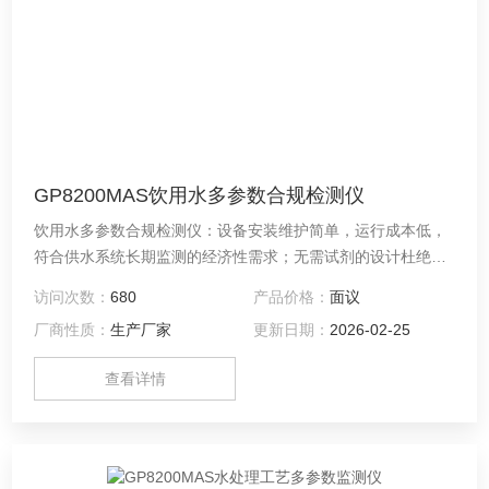
GP8200MAS饮用水多参数合规检测仪
饮用水多参数合规检测仪：设备安装维护简单，运行成本低，
符合供水系统长期监测的经济性需求；无需试剂的设计杜绝二
次污染，契合饮用水安全监测的环保标准；电流自动补偿功能
访问次数：
680
产品价格：
面议
则减少人工干预，保障数据长期可靠，为城市二次供水安全提
厂商性质：
生产厂家
更新日期：
2026-02-25
供持续稳定的监测支持。
查看详情