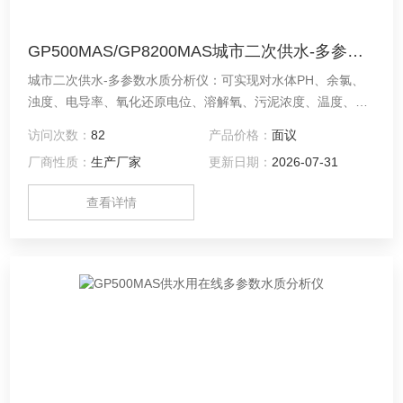
GP500MAS/GP8200MAS城市二次供水-多参数水质分析仪
城市二次供水-多参数水质分析仪：可实现对水体PH、余氯、
浊度、电导率、氧化还原电位、溶解氧、污泥浓度、温度、流
量、液位等参数进行实时在线监测，显示及数据处理,可依托互
访问次数：
82
产品价格：
面议
联网平台实现大面积生态环境、城市二次供水、渔业养殖、智
厂商性质：
生产厂家
更新日期：
2026-07-31
慧城市、河道监测及重点排污口等的实时监测及控制。
查看详情