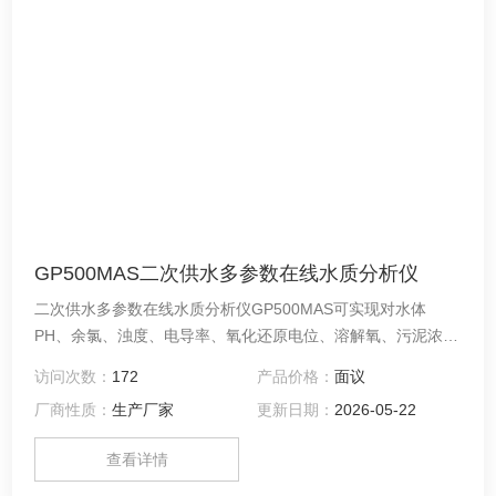
GP500MAS二次供水多参数在线水质分析仪
二次供水多参数在线水质分析仪GP500MAS可实现对水体
PH、余氯、浊度、电导率、氧化还原电位、溶解氧、污泥浓
度、温度、流量、液位等参数进行实时在线监测，显示及数据
访问次数：
172
产品价格：
面议
处理,可依托互联网平台实现大面积生态环境、城市二次供水、
厂商性质：
生产厂家
更新日期：
2026-05-22
渔业养殖、智慧城市、河道监测及重点排污口等的实时监测及
控制。
查看详情