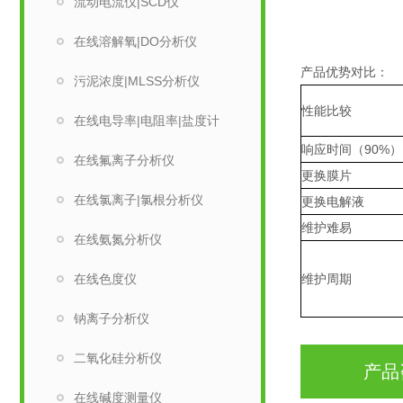
流动电流仪|SCD仪
在线溶解氧|DO分析仪
产品优势对比：
污泥浓度|MLSS分析仪
性能比较
在线电导率|电阻率|盐度计
响应时间（90%）
在线氟离子分析仪
更换膜片
在线氯离子|氯根分析仪
更换电解液
维护难易
在线氨氮分析仪
在线色度仪
维护周期
钠离子分析仪
二氧化硅分析仪
产品
在线碱度测量仪