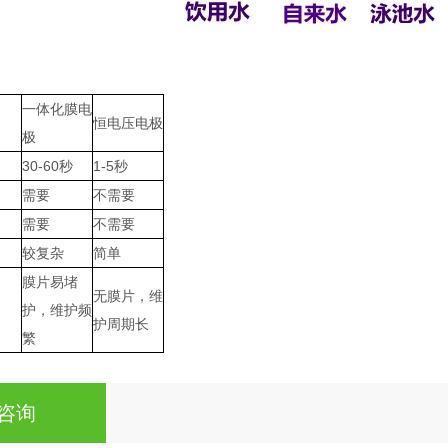
一体化膜电
恒电压电极
极
30-60秒
1-5秒
需要
不需要
需要
不需要
较复杂
简单
膜片易堵
无膜片，维
护，维护频
护周期长
繁
咨询