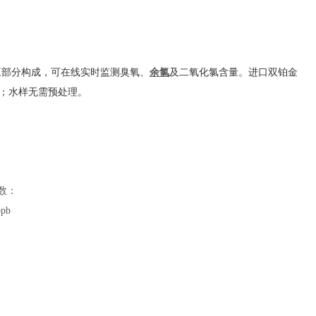
流通槽三部分构成，可在线实时监测臭氧、
余氯
及二氧化氯含量。进口双铂金
；水样无需预处理。
数：
pb