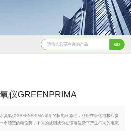
Aqualysis 300自来水消毒检测余
仪GREENPRIMA
水臭氧仪GREENPRIMA 采用的恒电压原理，利用在极化电极和参
一个稳定的电位势，不同的被测成份在该电位势下产生不同的电流