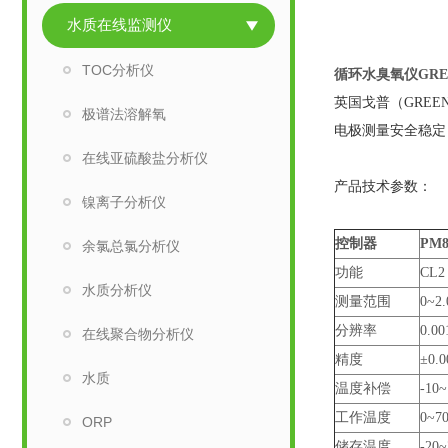
水质在线监测仪
TOC分析仪
循环水臭氧仪GREE
英国戈普（GREEN
极谱法溶解氧
电极测量安全稳定
在线亚硫酸盐分析仪
产品技术参数：
镍离子分析仪
控制器
PM8
余氯总氯分析仪
功能
CL2
水质分析仪
测量范围
0~2
分辨率
0.00
在线聚合物分析仪
精度
±0.0
水质
温度补偿
-10
工作温度
0~7
ORP
储存温度
-20