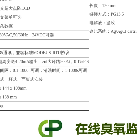
长度：120 mm
光超大点阵LCD
链接方式：PG13.5
文菜单可选
电解液：凝胶
万条数据
参比系统：Ag/AgCl cartri
260VAC,50/60Hz；24VDC可选
485通讯，兼容标准MODBUS-RTU协议
隔离变送4-20mA输出，zui大环路500Ω，0.1%F.S
间隔：0.1-1000h可调，清洗时间：1-1000s可调
式、杆式、面板式安装
x 144 x 108mm
x 138 mm
kg