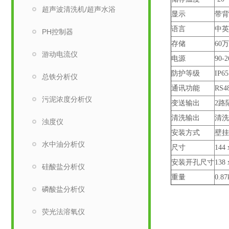
超声波清洗机/超声水浴
显示
带背
语言
中英
PH控制器
存储
60
游动电流仪
电源
90-
防护等级
IP65
总铁分析仪
通讯功能
RS
污泥浓度分析仪
变送输出
2路
清洗输出
清洗
浊度仪
安装方式
壁挂
水中油分析仪
尺寸
144 
安装开孔尺寸
138 
硅酸盐分析仪
重量
0.87
磷酸盐分析仪
荧光法溶氧仪