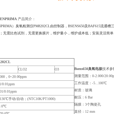
NPRIMA
产品简介：
PRIMA）臭氧检测仪PM8202CL由控制器，BSENS650及BAF615
；无需比色试剂，无需更换膜片，维护量小，维护成本低；安装灵活简单
202CL
Bsens650臭氧电极
技术参
CLO2
O3
测量范围：0-2.000/20.00p
.000，0~20.00ppm
工作温度：-5...100℃
1/0.01ppm
材质：玻璃
01/0.01ppm
耐压：6 Bar
~130℃手动/自动；(NTC10K/PT1000)
隔膜：3个陶瓷孔
0.0℃
直径：12 mm
~70.0℃