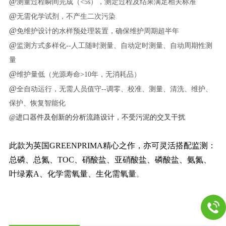
@
测量过程瞬间完成（<5s），测定过程及结果满足相关标准
@
无需化学试剂，不产生二次污染
@
免维护设计的水样预处理装置，确保维护周期超半年
@
监测方式多样化--人工随时测量、自动定时测量、自动周期性测
量
@
维护量低（光源寿命>10年，无消耗品）
@
全自动运行，无需人员值守--调零、校准、测量、清洗、维护、
保护、恢复智能化
@进口器件及创新的分析流路设计，不受污泥的交叉干扰
此款为英国GREENPRIMA精心之作，
亦可灵活搭配监测：
总磷、总氮、TOC、硝酸盐、亚硝酸盐、磷酸盐、氨氮、
叶绿素A、化学需氧量、生化需氧量
。