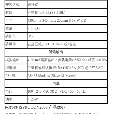
安装方式
壁挂式
材质
不锈钢 1.4435 (SS 316L)
尺寸
430mm x 340mm x 200mm (H x W x D)
重量
＜14KG
防护等
IP65
防爆等
安全区域／ATEX zone1或2备选
通讯输出
模拟输出
4-20 mA隔离输出 / 负载电阻z大500Ω / 精度 < 0.5%
继电器
可编程或默认报警/ 5A (NO) 3A (NC) @ 277 VAC
RS485
RS485 Modbus (Slave 或 Master)
电源
电压
100 - 240 VAC 或 24 VDC / 50 - 60 Hz
功率
＜20W
PROCON2000 产品优势
色度分析仪