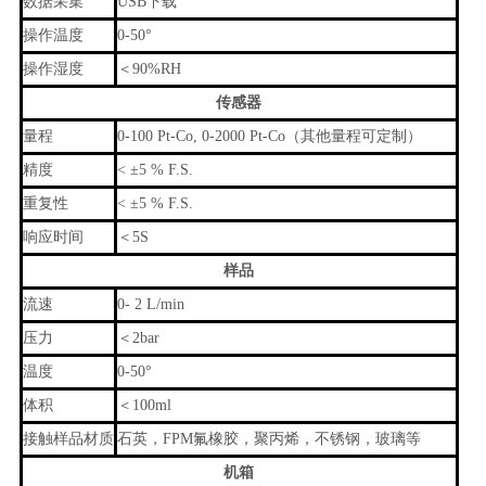
数据采集
USB下载
操作温度
0-50°
操作湿度
＜90%RH
传感器
量程
0-100 Pt-Co, 0-2000 Pt-Co（其他量程可定制）
精度
< ±5 % F.S.
重复性
< ±5 % F.S.
响应时间
＜5S
样品
流速
0- 2 L/min
压力
＜2bar
温度
0-50°
体积
＜100ml
接触样品材质
石英，FPM氟橡胶，聚丙烯，不锈钢，玻璃等
机箱