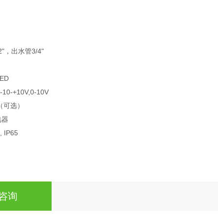
2"，出水管3/4"
LED
-10-+10V,0-10V
（可选）
电器
, IP65
咨询