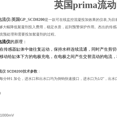
英国prima流
动电流仪
:英国GP_SCD8200
是一款可在线监控混凝投加效果的仪表,为目
使用能够大幅降低絮凝剂投入费用，稳定水质，起到预警保护作用。杰出的传
统预处理和需要投加絮凝剂的过程。
动电流仪
的原理：
在传感器缸体中做往复运动，保持水样连续流通，同时产生剪切
移动给缸体下方的电极充电，在电极之间产生交替流动的电流，
流仪
SCD8200
技术参数
：
分钟1 加仑，进水口和出水口均为倒钩快速接口，进水口为1/2"，出水口尺
0
 +1000mV