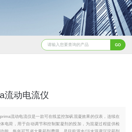
Aqualysis 300自来水消毒检测余
ma流动电流仪
prima流动电流仪是一款可在线监控加矾混凝效果的仪表，连续在
胶体电荷，用于自动调节和控制絮凝剂的投加，为混凝过程提供检
功能，每年可节省大量药剂费用，是目前源水/污水混凝沉淀药剂