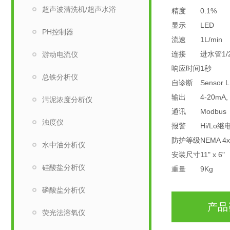
超声波清洗机/超声水浴
精度
0.1%
显示
LED
PH控制器
流速
1L/min
连接
进水管1/
游动电流仪
响应时间
1
秒
总铁分析仪
自诊断
Sensor 
输出
4-20mA, 
污泥浓度分析仪
通讯
Modbus
浊度仪
报警
Hi/Lo
继
防护等级
NEMA 4x
水中油分析仪
安装尺寸
11
" x 6"
硅酸盐分析仪
重量
9Kg
磷酸盐分析仪
产品
荧光法溶氧仪