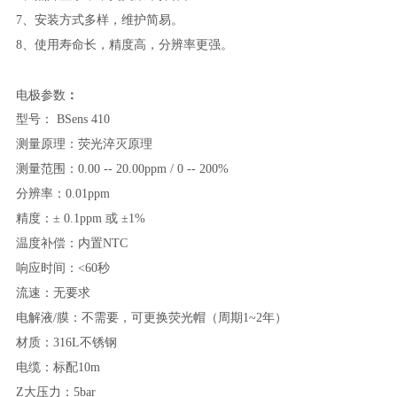
7、安装方式多样，维护简易。
8、使用寿命长，精度高，分辨率更强。
电极参数
：
型号： BSens 410
测量原理：荧光淬灭原理
测量范围：
0.00 -- 20.00ppm / 0 -- 200%
分辨率：
0.01ppm
精度：±
0.1ppm
或 ±
1%
温度补偿：内置
NTC
响应时间：
<60
秒
流速：无要求
电解液
/
膜：不需要，可更换荧光帽（周期
1~2
年）
材质：
316L不锈钢
电缆：标配
10m
Z大压力：
5bar