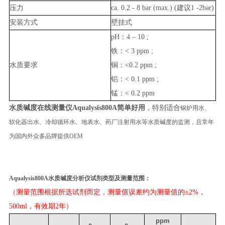
压力
ca. 0.2 - 8 bar (max.) (建议1 -2bar)
安装方式
壁挂式
pH：4 – 10 ;
铁：< 3 ppm ;
水质要求
铜：<0.2 ppm ;
铝：< 0.1 ppm ;
锰：< 0.2 ppm
水质碱度在线测量仪Aqualysis800A简单好用
，特别适合
锅炉用水、
软化器出水、冷却循环水、地表水、药厂注射用水等水质碱度的监测，且常年
为国内外众多品牌提供OEM
碱度分析仪，在线水质全碱测量仪，酚酞碱监测仪，甲基橙碱度检
测仪
Aqualysis800
A水质碱度分析仪
试剂类型及测量范围
：
（测量范围根据所选试剂而定，测量值误差约为测量值的±2%，
500ml，有效期2年）
ppm