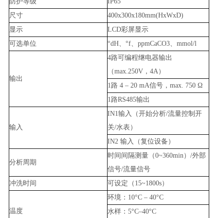
防护等级
IP65
尺寸
400x300x180mm(HxWxD)
显示
LCD彩屏显示
可选单位
°dH、°f、ppmCaCO3、mmol/l
4路可编程继电器输出
（max.250V，4A）
输出
1路 4 – 20 mA信号，max. 750 Ω
1路RS485输出
IN1输入（开始分析/流量控制开
输入
关/水表）
IN2 输入（复位设备）
时间间隔测量（0~360min）/外部
分析周期
信号/流量信号
冲洗时间
可设定（15~1800s）
环境：10°C – 40°C
温度
水样：5°C–40°C