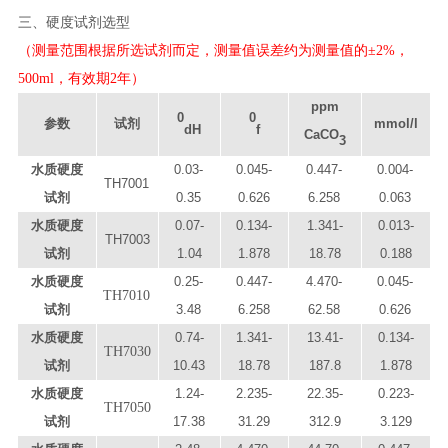
三、硬度试剂选型
（测量范围根据所选试剂而定，测量值误差约为测量值的±2%，
500ml，有效期2年）
ppm
0
0
参数
试剂
mmol/l
dH
f
CaCO
3
水质硬度
0.03-
0.0
45
-
0.
447
-
0.00
4
-
TH7
0
01
试剂
0.3
5
0.
626
6.258
0.0
63
水质硬度
0.0
7
-
0.1
34
-
1.
341
-
0.01
3
-
TH7
0
03
试剂
1.04
1.
878
1
8
.
78
0.1
88
水质硬度
0.
25
-
0.
447
-
4
.
47
0-
0.0
45
-
TH7010
试剂
3.
48
6
.
258
62
.
58
0.
626
水质硬度
0.
74
-
1.
341
-
1
3
.
41
-
0.1
34
-
TH7030
试剂
10.43
1
8
.
78
1
87
.
8
1.
878
水质硬度
1.
24
-
2.
235
-
2
2
.
35
-
0.2
23
-
TH7050
试剂
1
7.38
31
.
29
312
.
9
3
.
129