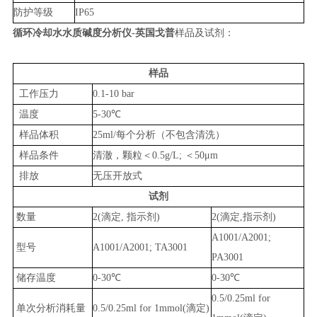
防护等级
IP65
循环冷却水水质碱度分析仪-英国戈普
样品及试剂：
样品
工作压力
0.1-10 bar
温度
5-30℃
样品体积
25ml/每个分析（不包含清洗）
样品条件
清澈，颗粒＜0.5g/L; ＜50μm
排放
无压开放式
试剂
数量
2(滴定, 指示剂)
2(滴定,指示剂)
A1001/A2001;
型号
A1001/A2001; TA3001
PA3001
储存温度
0-30℃
0-30℃
0.5/0.25ml for
单次分析消耗量
0.5/0.25ml for 1mmol(滴定)