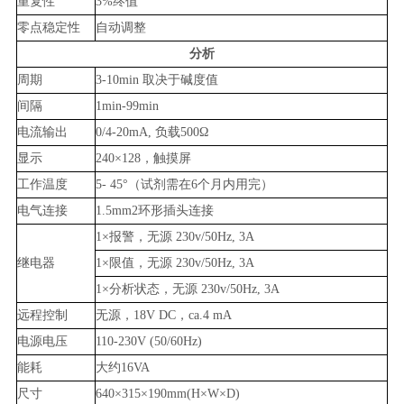
重复性
3%终值
零点稳定性
自动调整
分析
周期
3-10min 取决于碱度值
间隔
1min-99min
电流输出
0/4-20mA, 负载500Ω
显示
240×128，触摸屏
工作温度
5- 45°（试剂需在6个月内用完）
电气连接
1.5mm2环形插头连接
1×报警，无源 230v/50Hz, 3A
继电器
1×限值，无源 230v/50Hz, 3A
1×分析状态，无源 230v/50Hz, 3A
远程控制
无源，18V DC，ca.4 mA
电源电压
110-230V (50/60Hz)
能耗
大约16VA
尺寸
640×315×190mm(H×W×D)