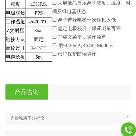
❏
大屏液晶显示离子浓度、温度、时
精度
±3%F.S.
间及继电器状态
电极材质
PPS
❏ 离子选择电极一次性投入低
工作温度
-5-70.0℃
❏ 需定电极校准，保证测量可靠
Z大耐压
3bar
❏
中英文菜单，操作简单
链接方式
固定
❏ 2路4-20mA,RS485 Modbus
螺纹尺寸
3/4
"
NPT
❏ 密码保护防误操作
电缆长度
5m
产品咨询