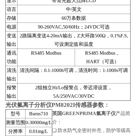
显示
带背光超大点阵LCD
语言
中/英文
存储
60万条数据
电源
90-260VAC,50/60Hz；24VDC可选
变送
2路隔离变送4-20mA输出，Z大环路500Ω，0.1%F.S,
输出
可设测定值和温度
通讯
RS485 Modbus
RS485 Modbus，
功能
HART（可选）
清洗
清洗间隔：0.1-1000h可调，清洗时间：1-1000s可调
输出
报警
2组独立Hi/Lo报警点，带迟滞设置，
输出
5A/250VAC/30VDC
光伏氟离子分析仪PM8202I传感器参数
：
英国GREENPRIMA
氟离子仪
产品简
型号
Bsens710
介：
测量范围
0-30000mg/L
❏ 防水防气全密封外壳，防护等级高
分辨率
0.01mg/L