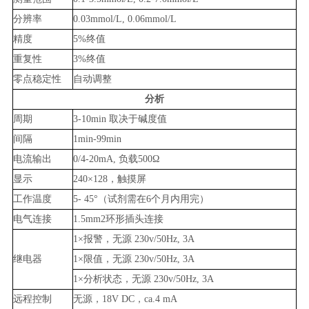
分辨率
0.03mmol/L, 0.06mmol/L
精度
5%终值
重复性
3%终值
零点稳定性
自动调整
分析
周期
3-10min 取决于碱度值
间隔
1min-99min
电流输出
0/4-20mA, 负载500Ω
显示
240×128，触摸屏
工作温度
5- 45°（试剂需在6个月内用完）
电气连接
1.5mm2环形插头连接
1×报警，无源 230v/50Hz, 3A
继电器
1×限值，无源 230v/50Hz, 3A
1×分析状态，无源 230v/50Hz, 3A
远程控制
无源，18V DC，ca.4 mA