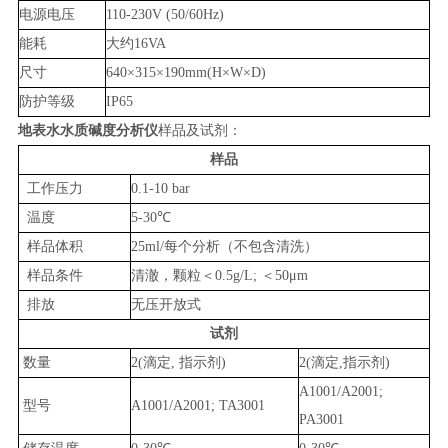
电源电压
110-230V (50/60Hz)
能耗
大约16VA
尺寸
640×315×190mm(H×W×D)
防护等级
IP65
地表水水质碱度分析仪
样品及试剂：
样品
工作压力
0.1-10 bar
温度
5-30℃
样品体积
25ml/每个分析（不包含清洗）
样品条件
清澈，颗粒＜0.5g/L; ＜50μm
排放
无压开放式
试剂
数量
2(滴定, 指示剂)
2(滴定,指示剂)
A1001/A2001;
型号
A1001/A2001; TA3001
PA3001