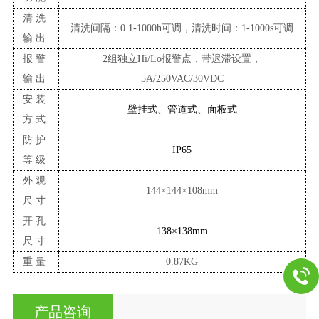
清洗
清洗间隔：
0.1-1000h可调，清洗时间：1-1000s可调
输出
报警
2组独立Hi/Lo报警点，带迟滞设置
，
输出
5A/250VAC/30VDC
安装
壁挂式、管道式、面板式
方式
防护
IP65
等级
外观
144×144×10
8
mm
尺寸
开孔
138×138mm
尺寸
重量
0.8
7
KG
产品咨询