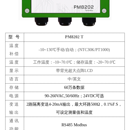
型
号
PM8202
T
温度
-10~130℃手动/自动；(NTC
3
0K/PT1000)
补偿
温度
工作温度：
-10
~70.0℃；储存温度：-20~70.0℃
显示
带背光超大点阵
LCD
语言
中
/英文
存储
60万条数据
电源
90-260VAC,50/60Hz；24VDC可选
变送
2路隔离变送4-20mA输出，最大环路500Ω，0.1%F.S，
输出
可设定测量值和温度
通讯
RS485 Modbus
功能