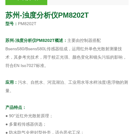
苏州-浊度分析仪
PM8202T
型号：
PM8202T
苏州-浊度分析仪
PM8202T概述
：
主要由控制器搭配
Bsens580/Bsens580L传感器组成，运用红外单色光散射测量技
术，其参考光技术，用于校正光强、颜色变化和镜头污垢的影响，
符合EN Iso7027标准。
应用：
污水、自然水、河流湖泊、工业用水等水样浊度/悬浮物的测
量。
产品特点：
● 90°近红外光散射原理；
● 多量程传感器供选；
● 防水防气全密封型外壳，适合恶劣工况；