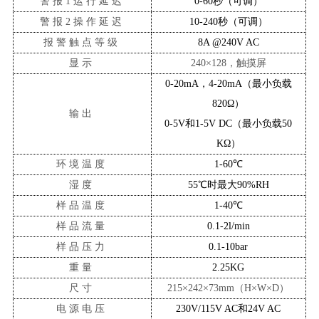
警报
1运行延迟
0-60秒（可调）
警报
2操作延迟
10-240秒（可调）
报警触点等级
8A @240V AC
显示
240
×
128，触摸屏
0-20mA，4-20mA（最小负载
820Ω）
输出
0-5V和1-5V DC（最小负载50
KΩ）
环境温度
1-60℃
湿度
55℃时最大90%RH
样品温度
1-40℃
样品流量
0.1-2l/min
样品压力
0.1-10bar
重量
2.25KG
尺寸
215
×
242
×
73m
m
（
H
×
W
×
D
）
电源电压
230V/115V AC和24V AC