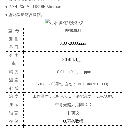
● 2路4-20mA，RS485 Modbus；
● 密码保护防误操作。
型
号
PM8202
I
测量
0.00~20000ppm
范围
分辨
0.0./0.1/1ppm
率
精度
±
0.01，
±
0.1，
±
1ppm
温度
-10~130℃手动/自动；(NTC
3
0K/PT1000)
补偿
温度
工作温度：
-10
~70.0℃；储存温度：-20~70.0℃
显示
带背光超大点阵
LCD
语言
中
/英文
存储
60万条数据