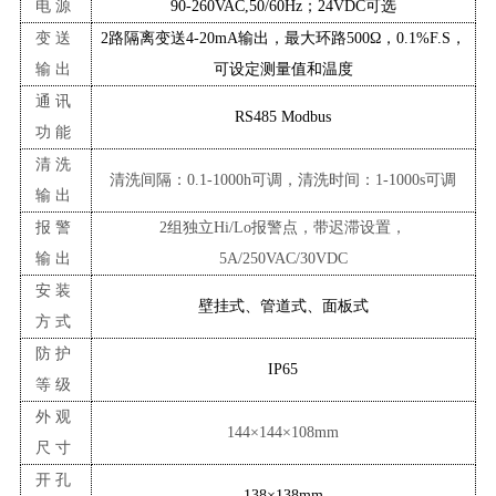
电源
90-260VAC,50/60Hz；24VDC可选
变送
2路隔离变送4-20mA输出，最大环路500Ω，0.1%F.S，
输出
可设定测量值和温度
通讯
RS485 Modbus
功能
清洗
清洗间隔：
0.1-1000h可调，清洗时间：1-1000s可调
输出
报警
2组独立Hi/Lo报警点，带迟滞设置
，
输出
5A/250VAC/30VDC
安装
壁挂式、管道式、面板式
方式
防护
IP65
等级
外观
144×144×10
8
mm
尺寸
开孔
138×138mm