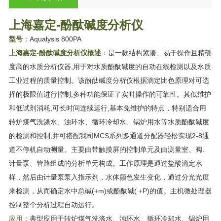
上海嘉定-酚酞碱度分析仪
型号
：
Aqualysis 800PA
上海嘉定-酚酞碱度分析仪
概述
：是一款结构紧凑、易于操作且精确
度高的水质分析仪器,用于对水质酚酞碱度的自动在线检测以及水质
工业过程的质量控制。该酚酞碱度分析仪根据滴定比色原理对可选
择的极限值进行控制,多种功能保证了实时操作的可靠性。其低维护
和低试剂消耗,可长时间连续运行,基本免维护的特点，特别适合用
转炉煤气洗涤水、浊环水、循环冷却水、锅炉用水等水质酚酞碱度
的检测和控制,并可搭配我司MCS系列多通道分配器轻松实现2-8通
道不停机自动测量。主要由带触摸屏的控制单元及由测量室、阀、
计量泵、管路组成的分析单元构成。工作原理是通过盐酸滴定水
样，然后由计量泵泵入指示剂，水体颜色发生变化，通过分光光度
来检测，从而确定水中总碱(+m)或酚酞碱( +P)的值。主机微处理器
控制整个分析过程自动运行。
应用：
典型应用于转炉煤气洗涤水、浊环水、循环冷却水、锅炉用