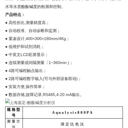
水等水质酚酞碱度的检测和控制。
产品特点：
● 高性价比,测量精度高；
● 自动校准、自动诊断和监测；
● 紧凑设计,400×300×180mm/4Kg；
● 低维护和试剂消耗；
● 中英文LCD彩屏显示；
● 连续测量或间隔测量〔1~360min )；
● 4路可编程触点输出；
● 2路可编程数字输入(可与外部设备联动)；
● 安装方便,操作简单；
● 数据存储,故障记录,RS485,4-20 mA输出。
规格型
Aqualysis800PA
号
测量方
滴定比色法
法