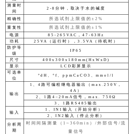
测量时
2-8分钟，取决于水的碱度
间
精确性
所选试剂上限值的
±2%
重复性
所选试剂上限值的
±1%
电源
85-265VAC，47-63Hz
功耗
25VA（运行时），3.5VA（待机时）
防护等
IP65
级
尺寸
400x300x180mm(HxWxD)
显示
LCD彩屏显示
可选单
°dH、°f、ppmCaCO3、mmol/l
位
1、4路可编程继电器输出（max.250V，
4A）
输出
2、1路4–20mA信号，max. 750Ω
3、1路RS485输出
1、IN1输入（开始分析）
输入
2、IN2输入（停止分析）
时间间隔测量（
1~360min）/外部信号/流
分析周
期
量信号