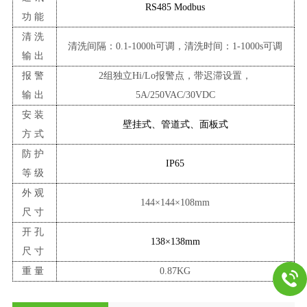
RS485 Modbus
功能
清洗
清洗间隔：
0.1-1000h可调，清洗时间：1-1000s可调
输出
报警
2组独立Hi/Lo报警点，带迟滞设置
，
输出
5A/250VAC/30VDC
安装
壁挂式、管道式、面板式
方式
防护
IP65
等级
外观
144×144×10
8
mm
尺寸
开孔
138×138mm
尺寸
重量
0.8
7
KG