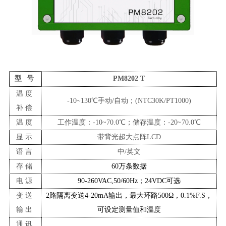
型
号
PM8202
T
温度
-10~130℃手动/自动；(NTC
3
0K/PT1000)
补偿
温度
工作温度：
-10
~70.0℃；储存温度：-20~70.0℃
显示
带背光超大点阵
LCD
语言
中
/英文
存储
60万条数据
电源
90-260VAC,50/60Hz；24VDC可选
变送
2路隔离变送4-20mA输出，最大环路500Ω，0.1%F.S，
输出
可设定测量值和温度
通讯