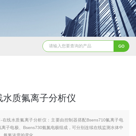
Aqualysis 300自来水消毒检测余
线水质氟离子分析仪
-在线水质氟离子分析仪：主要由控制器搭配Bsens710氟离子电
20氯离子电极、Bsens730氨氮电极组成，可分别连续在线监测水体中
、氨氮浓度的变化。