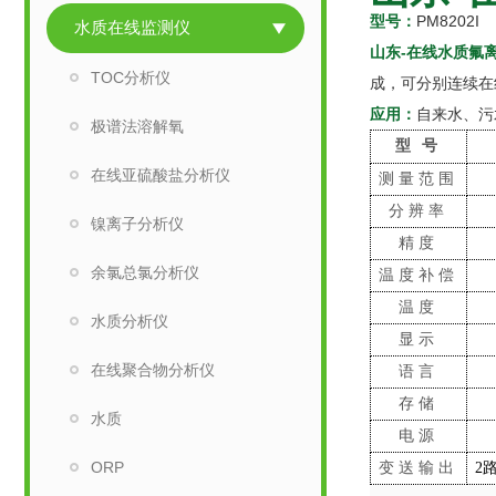
型号：
PM8202I
水质在线监测仪
山东-在线水质氟
TOC分析仪
成，可分别连续在
应用：
自来水、污
极谱法溶解氧
型
号
在线亚硫酸盐分析仪
测量范围
分辨率
镍离子分析仪
精度
余氯总氯分析仪
温度补偿
温度
水质分析仪
显示
在线聚合物分析仪
语言
存储
水质
电源
ORP
变送输出
2