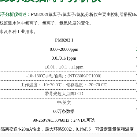
离子分析仪
概述
：
PM8202I氟离子/氯离子/氨氮分析仪主要由控制器搭配Bse
线监测水体中氟离子、氯离子、氨氮浓度的变化。
水及各种工业用水。
PM8202
I
0.00~20000ppm
0.0./0.1/1ppm
±
0.01，
±
0.1，
±
1ppm
-10~130℃手动/自动；(NTC
3
0K/PT1000)
工作温度：
-10
~70.0℃；储存温度：-20~70.0℃
带背光超大点阵
LCD
中
/英文
60万条数据
90-260VAC,50/60Hz；24VDC可选
路隔离变送4-20mA输出，最大环路500Ω，0.1%F.S，可设定测量值和温度