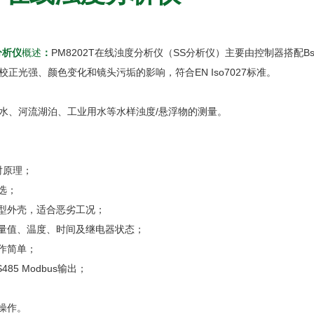
分析仪
概述
：
PM8202T在线浊度分析仪（SS分析仪）主要由控制器搭配Bse
正光强、颜色变化和镜头污垢的影响，符合EN Iso7027标准。
水、河流湖泊、工业用水等水样浊度/悬浮物的测量。
散射原理；
选；
封型外壳，适合恶劣工况；
测量值、温度、时间及继电器状态；
操作简单；
S485 Modbus输出；
操作。