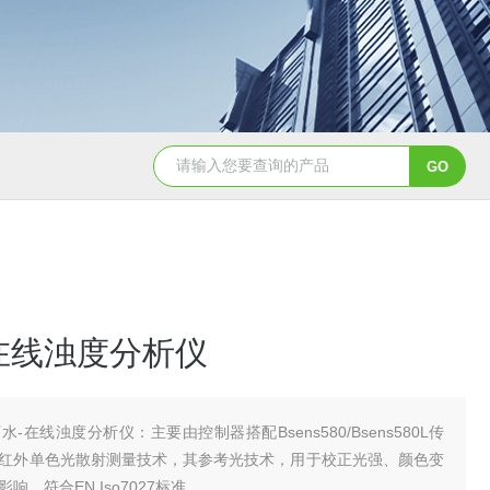
Aqualysis 300自来水消毒检测余
在线浊度分析仪
水-在线浊度分析仪：主要由控制器搭配Bsens580/Bsens580L传
红外单色光散射测量技术，其参考光技术，用于校正光强、颜色变
响，符合EN Iso7027标准。