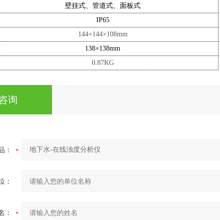
壁挂式、管道式、面板式
IP65
144×144×10
8
mm
138×138mm
0.8
7
KG
咨询
品：
位：
名：