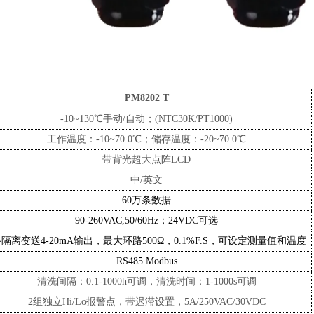
PM8202
T
-10~130℃手动/自动；(NTC
3
0K/PT1000)
工作温度：
-10
~70.0℃；储存温度：-20~70.0℃
带背光超大点阵
LCD
中
/英文
60万条数据
90-260VAC,50/60Hz；24VDC可选
路隔离变送4-20mA输出，最大环路500Ω，0.1%F.S，可设定测量值和温度
RS485 Modbus
清洗间隔：
0.1-1000h可调，清洗时间：1-1000s可调
2组独立Hi/Lo报警点，带迟滞设置
，
5A/250VAC/30VDC