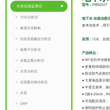
型号：
PM8202T
水质在线监测仪
TOC分析仪
地下水-在线浊度
参考光技术，用于校
极谱法溶解氧
在线亚硫酸盐分析仪
应用：
污水、自然
镍离子分析仪
产品特点：
● 90°近红外光
余氯总氯分析仪
● 多量程传感器供
水质分析仪
● 防水防气全密
● 大屏液晶显示
在线聚合物分析仪
● 中英文菜单，
水质
● 2路4-20mA，R
● 可选配自清洗；
ORP
● 密码保护防止误