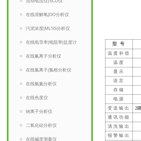
流动电流仪|SCD仪
在线溶解氧|DO分析仪
污泥浓度|MLSS分析仪
在线电导率|电阻率|盐度计
型
号
温度补偿
在线氟离子分析仪
温度
在线氯离子|氯根分析仪
显示
语言
在线氨氮分析仪
存储
在线色度仪
电源
变送输出
2
钠离子分析仪
通讯功能
二氧化硅分析仪
清洗输出
报警输出
在线碱度测量仪