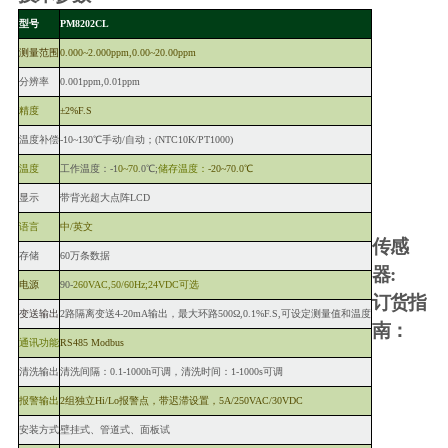
型号
PM8202CL
测量范围
0.000~2.000ppm,0.00~2
0.00ppm
分辨率
0.001ppm,0.01ppm
精度
±2%F.S
温度补偿
-10~130℃手动/自动；(
NTC
10K/
PT
1000)
温度
工作温度：-1
0~70
.0℃;
储存温度：
-20
~70.0℃
显示
带背光超大点阵LCD
语言
中/英文
传感
存储
60万条数据
器:
电源
90-
260VAC,50/60Hz;24VDC可选
订货指
变送输出
2路隔离变送4-20mA输出，最大环路500Ω,0.1%F.S,可设定测量值和温度
南：
通讯功能
RS485 Modbus
清洗输出
清洗间隔：0.1-1000h可调，清洗时间：1-
1000s可调
报警输出
2组独立Hi/Lo报警点，带迟滞设置，5A/250
VAC/30VDC
安装方式
壁挂式、管道式、面板试