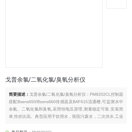
戈普余氯/二氧化氯/臭氧分析仪
简要描述：
戈普余氯/二氧化氯/臭氧分析仪：PM8202CL控制器
搭配Bsens650/Bsens660传感器及BAF615流通槽,可监测水中
余氣、二氧化氯和臭氧,采用恒电压原理,测量稳定可靠,安装简
单,性价比高。典型应用于饮用水，医院污废水，二次供水,工业
过程用水等。