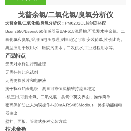
戈普余氯/二氧化氯/臭氧分析仪
戈普余氯/二氧化氯/臭氧分析仪
：
PM8202CL控制器搭配
Bsens650/Bsens660传感器及BAF615流通槽,可监测水中余氣、二
氧化氯和臭氧,采用恒电压原理,测量稳定可靠,安装简单,性价比高。
典型应用于饮用水，医院污废水，二次供水,工业过程用水等。
产品特点
无需对水样进行预处理
无需任何比色试剂
无需更换膜片和电解液
抗干扰双铂金电极，测量可靠恒流槽维持流量稳定
-机三用,可测余氣、二氧化氯、臭氧中英文界面，操作简单
密码保护防止人为误操作4-20mA.RS485Modbus一路多功能继电
器输出
壁挂、面板、管道式多种安装方式
技术
参
数