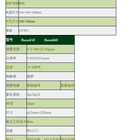
防护等级
IP65
外观尺寸
144×144×108mm
开孔尺寸
138×138mm
重量
0.87KG
型号
Bsens650
Bsens660
测量范围
0~2.000/20.00ppm
分辨率
0.001/0.01ppm
温度
-5~100℃
电解液
凝胶
测量电极
双铂金环
双黄金环
参比系统
Ag/AgCI
材质
Glass
尺寸
φ12mm×120mm
最大工作压力
6bar
连接
PG13.5
接口
固定出线，M12(可选)
固定出线