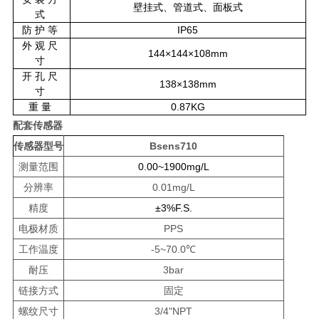
壁挂式、管道式、面板式
式
防护等
IP65
外观尺
144×144×108mm
寸
开孔尺
138×138mm
寸
重量
0.87KG
配套传感器
传感器型号
Bsens710
测量范围
0.00~1900mg/L
分辨率
0.01mg/L
精度
±3%F.S.
电极材质
PPS
工作温度
-5~70.0℃
耐压
3bar
链接方式
固定
螺纹尺寸
3/4"NPT