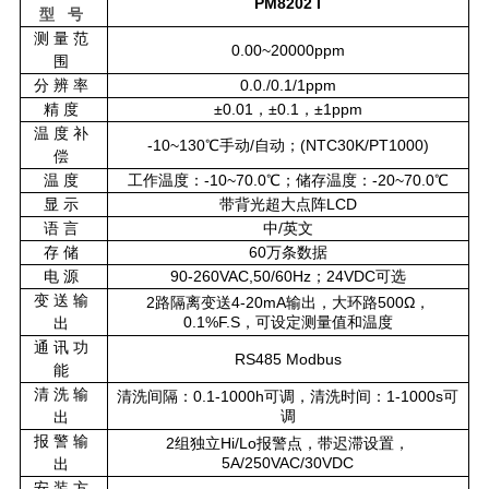
PM8202
I
型
号
测量范
0.00~20000ppm
围
分辨率
0.0./0.1/1ppm
精度
±0.01，±0.1，±1ppm
温度补
-10~130℃手动/自动；(NTC30K/PT1000)
偿
温度
工作温度：-10~70.0℃；储存温度：-20~70.0℃
显示
带背光超大点阵LCD
语言
中/英文
存储
60万条数据
电源
90-260VAC,50/60Hz；24VDC可选
变送输
2路隔离变送4-20mA输出，大环路500Ω，
0.1%F.S，可设定测量值和温度
出
通讯功
RS485 Modbus
能
清洗输
清洗间隔：0.1-1000h可调，清洗时间：1-1000s可
调
出
报警输
2组独立Hi/Lo报警点，带迟滞设置，
5A/250VAC/30VDC
出
安装方