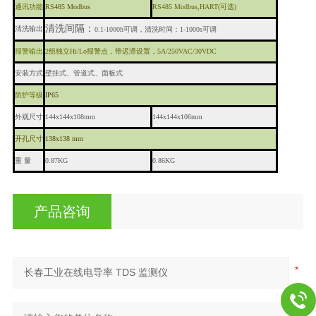
通讯功能
RS485 Modbus
RS
485
Modbus
,
HART
(可选)
清洗间隔：
清洗输出
0.1-1000h可调，清洗时间：1-
1000s可调
报警输出
2组独立Hi/Lo报警点，带迟滞设置，5A/250
VAC/30VDC
安装方式
壁挂式、管道式、面板式
防护等级
IP65
外观尺寸
144x144x108mm
144x144x106mm
开孔尺寸
138x138 mm
重
量
0.87KG
0.86KG
产品咨询