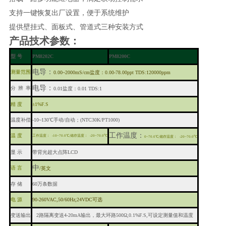
支持一键恢复出厂设置，便于系统维护
提供壁挂式、面板式、管道式三种安装方式
产品技术参数：
型
号
PM8202C
PM8200C
电导：
测量范围
0.00~2000mS/cm盐度：0.00-78.00ppt TDS:120000ppm
电导：
分
辨
率
0.01盐度：0.01 TDS:1
精
度
±1%F.S
温度补偿
-10~130℃手动/自动；(
NTC
30K/
PT
1000)
工作温度：
温
度
工作温度：
-10~70.0℃;储存温度：
-20~70.0℃
0~70.0℃;储存温度：
-20~70.0℃
显
示
带背光超大点阵
LCD
中
语
言
/英文
存
储
60万条数据
电
源
90-260VAC,50/60Hz;24VDC可选
变送输出
2路隔离变送4-20mA输出，最大环路500Ω,0.1%F.S,可设定测量值和温度