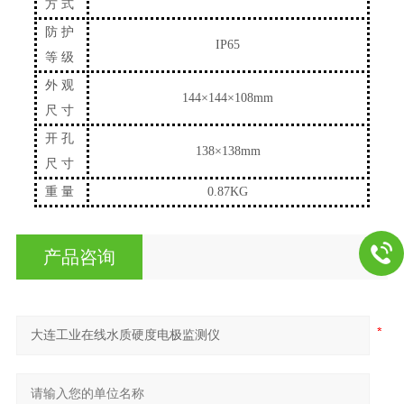
方式
防护
IP65
等级
外观
144×144×10
8
mm
尺寸
开孔
138×138mm
尺寸
重量
0.8
7
KG
产品咨询