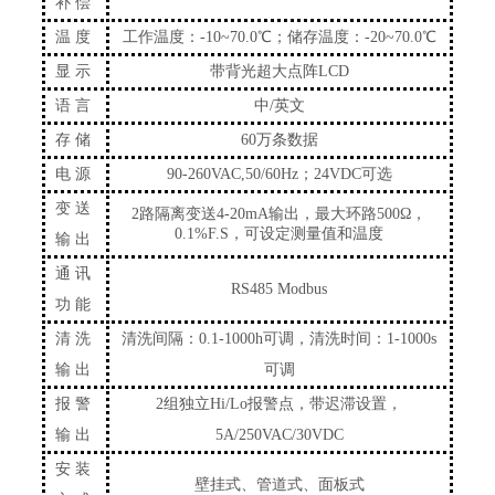
补偿
温度
工作温度：
-10
~70.0℃；储存温度：-20~70.0℃
显示
带背光超大点阵
LCD
语言
中
/英文
存储
60万条数据
电源
90-260VAC,50/60Hz；24VDC可选
变送
2路隔离变送4-20mA输出，最大环路500Ω，
0.1%F.S，可设定测量值和温度
输出
通讯
RS485 Modbus
功能
清洗
清洗间隔：
0.1-1000h可调，清洗时间：1-1000s
输出
可调
报警
2组独立Hi/Lo报警点，带迟滞设置
，
输出
5A/250VAC/30VDC
安装
壁挂式、管道式、面板式