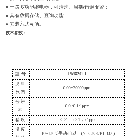
● 一路多功能继电器，可清洗、周期/错误报警；
● 具有数据存储、查询功能；
● 安装方式灵活。
技术参数：
型
号
PM8202
I
测量
0.00~20000ppm
范围
分辨
0.0./0.1/1ppm
率
精度
±
0.01，
±
0.1，
±
1ppm
温度
-10~130℃手动/自动；(NTC
3
0K/PT1000)