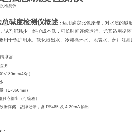
法总碱度检测仪
概述
运用滴定比色原理，对水质的碱
：
，试剂消耗少，维护成本低，可长时间连续运行。尤其适用循环
要用于锅炉用水、软化器出水、冷却循环水、地表水、药厂注射
精度高
监测
0×180mm/4Kg）
少
（1~360min）
 路触点输出（可编程）
存储、故障记录，含 RS485 及 4-20mA 输出
数：