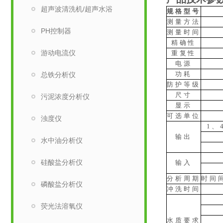
超声波清洗机/超声水浴
规格型号
测量方法
PH控制器
测量时间
精确性
游动电流仪
重复性
电源
功耗
总铁分析仪
防护等级
尺寸
污泥浓度分析仪
显示
可选单位
浊度仪
1、
输出
水中油分析仪
硅酸盐分析仪
输入
分析周期
时间间
磷酸盐分析仪
冲洗时间
荧光法溶氧仪
水质要求