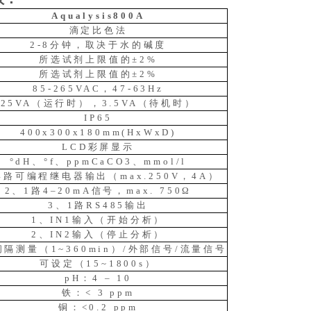
Aqualysis800A
滴定比色法
2-8分钟，取决于水的碱度
所选试剂上限值的±2%
所选试剂上限值的±2%
85-265VAC，47-63Hz
25VA（运行时），3.5VA（待机时）
IP65
400x300x180mm(HxWxD)
LCD彩屏显示
°dH、°f、ppmCaCO3、mmol/l
4路可编程继电器输出（max.250V，4A）
2、1路4–20mA信号，max. 750Ω
3、1路RS485输出
1、IN1输入（开始分析）
2、IN2输入（停止分析）
隔测量（1~360min）/外部信号/流量信号
可设定（15~1800s）
pH：4 – 10
铁：< 3 ppm
铜：<0.2 ppm