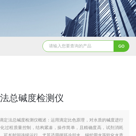
Aqualysis 300自来水消毒检测余
法总碱度检测仪
滴定法总碱度检测仪概述：运用滴定比色原理，对水质的碱度进行
软化过程质量控制，结构紧凑，操作简单，且精确度高，试剂消耗
，可长时间连续运行。尤其适用循环冷却水、锅炉用水等软化水质