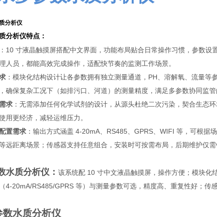
质分析仪
特点：
：10 寸液晶触摸屏搭配中文界面，功能布局贴合日常操作习惯，参数
理人员，都能高效完成操作，适配快节奏的监测工作场景。
求
：模块化结构设计让各参数拥有独立测量通道，PH、溶解氧、流量等
，确保复杂工况下（如排污口、河道）的测量精度，满足多参数协同监管
需求
：无需添加任何化学试剂的设计，从源头杜绝二次污染，契合生态环
使用更经济，减轻运维压力。
配置需求
：输出方式涵盖 4-20mA、RS485、GPRS、WIFI 等，
等远距离场景；传感器支持任意组合，安装时可按需布局，后期维护仅需
数水质分析仪
：
该系统配 10 寸中文液晶触摸屏，操作方便；模块
4-20mA/RS485/GPRS 等）与测量参数可选，精度高、重复性好
参数水质分析仪