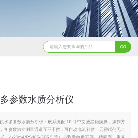
Aqualysis 300自来水消毒检测余
多参数水质分析仪
供水多参数水质分析仪：该系统配 10 寸中文液晶触摸屏，操作方
，各参数独立测量通道互不干扰，可自动电流补偿；无需试剂无二
（4-20mA/RS485/GPRS 等）与测量参数可选，精度高、重复