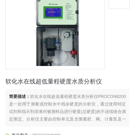
软化水在线超低量程硬度水质分析仪
简要描述：
软化水在线超低量程硬度水质分析仪PROCON8200
是一款用于测量或控制水中残余硬度的分析仪，通过使用特定
试剂和指示剂溶液对被测样品进行硬度(总硬度)的不连续络合滴
定测定。分析仪主要由控制单元及含测量腔、阀、计量泵及一
些管路的测量分析单元构成。主机微处理器控制整个测量过
程，包括进样、冲洗、泵入试剂，光电系统检测。主要应用于