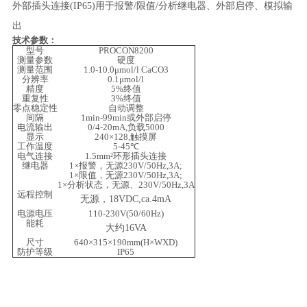
外部插头连接
(IP65)用于报警/限值/分析继电器、外部启停、模拟输
出
技术参数：
型号
PROCON8200
测量参数
硬度
测量范围
1.0-10.0μmol/l CaCO3
分辨率
0.1μmol/l
精度
5%终值
重复性
3%终值
零点稳定性
自动调整
间隔
1min-99min或外部启停
电流输出
0/4-20mA,负载5000
显示
240×128,触摸屏
工作温度
5-45℃
电气连接
1.5mm²环形插头连接
继电器
1×报警，无源230V/50Hz,3A;
1×限值，无源230V/50Hz,3A;
1×分析状态，无源、230V/50Hz,3A
远程控制
无源，
18VDC,ca.4mA
电源电压
110-230V(50/60Hz)
能耗
大约
16VA
尺寸
640×315×190mm(H×WXD)
防护等级
IP65