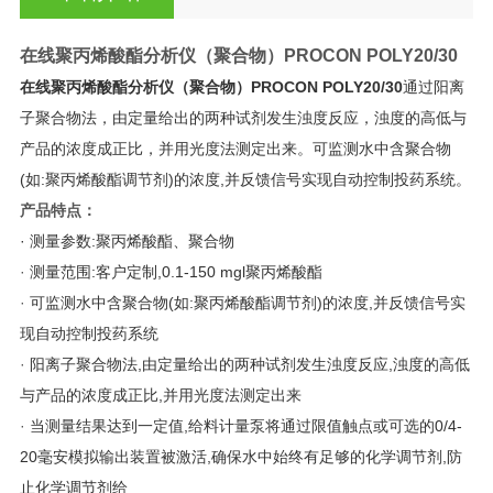
在线聚丙烯酸酯分析仪（聚合物）
PROCON POLY20/30
在线聚丙烯酸酯分析仪（聚合物）
PROCON POLY20/30
通过阳离
子聚合物法，由定量给出的两种试剂发生浊度反应，浊度的高低与
产品的浓度成正比，并用光度法测定出来。可监测水中含聚合物
(如:聚丙烯酸酯调节剂)的浓度,并反馈信号实现自动控制投药系统。
产品特点：
· 测量参数:聚丙烯酸酯、聚合物
·
测量范围:客户定制,0.1-150 mgl聚丙烯酸酯
·
可监测水中含聚合物(如:聚丙烯酸酯调节剂)的浓度,并反馈信号实
现自动控制投药系统
·
阳离子聚合物法,由定量给出的两种试剂发生浊度反应,浊度的高低
与产品的浓度成正比,并用光度法测定出来
·
当测量结果达到一定值,给料计量泵将通过限值触点或可选的0/4-
20毫安模拟输出装置被激活,确保水中始终有足够的化学调节剂,防
止化学调节剂给