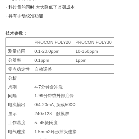
·
料过量的同时,大大降低了监测成本
·
具有手动校准功能
技术参数：
PROCON POLY20
PROCON POLY30
测量范围
0.1-20.0ppm
10-150ppm
分辨率
0.1ppm
1ppm
零点稳定性
自动调整
分析
周期
4-7分钟含冲洗
间隔
1-99
分钟
或外部启停
电流输出
0/4-20mA, 负载500Ω
显示
240×128，触摸屏
工作温度
5- 45摄氏度
电气连接
1.5mm2环形插头连接