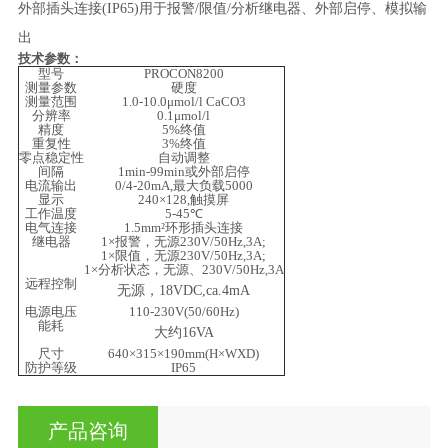
外部插头连接
(IP65)用于报警/限值/分析继电器、外部启停、模拟输
出
技术参数：
型号
PROCON8200
测量参数
硬度
测量范围
1.0-10.0μmol/l CaCO3
分辨率
0.1μmol/l
精度
5%终值
重复性
3%终值
零点稳定性
自动调整
间隔
1min-99min或外部启停
电流输出
0/4-20mA,最大负载5000
显示
240×128,触摸屏
工作温度
5-45℃
电气连接
1.5mm²环形插头连接
继电器
1×报警，无源230V/50Hz,3A;
1×限值，无源230V/50Hz,3A;
1×分析状态，无源、230V/50Hz,3A
远程控制
无源，
18VDC,ca.4mA
电源电压
110-230V(50/60Hz)
能耗
大约
16VA
尺寸
640×315×190mm(H×WXD)
防护等级
IP65
产品咨询