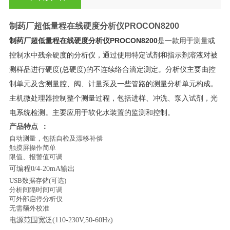
制药厂超低量程在线硬度分析仪
PROCON8200
制药厂超低量程在线硬度分析仪
PROCON8200
是一款用于测量或
控制水中残余硬度的分析仪，通过使用特定试剂和指示剂溶液对被
测样品进行硬度(总硬度)的不连续络合滴定测定。分析仪主要由控
制单元及含测量腔、阀、计量泵及一些管路的测量分析单元构成。
主机微处理器控制整个测量过程，包括进样、冲洗、泵入试剂，光
电系统检测。主要应用于软化水装置的监测和控制。
产品特点
：
自动测量，包括自检及漂移补偿
触摸屏操作简单
限值、报警值可调
可编程
0/4-20mA输出
USB数据存储(可选)
分析间隔时间可调
可外部启停分析仪
无需额外校准
电源范围宽泛
(110-230V,50-60Hz)