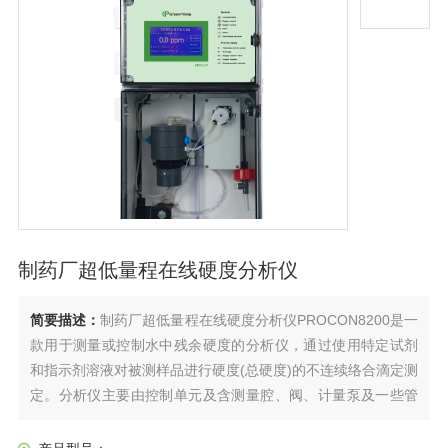
制药厂超低量程在线硬度分析仪
简要描述：
制药厂超低量程在线硬度分析仪PROCON8200是一
款用于测量或控制水中残余硬度的分析仪，通过使用特定试剂
和指示剂溶液对被测样品进行硬度(总硬度)的不连续络合滴定测
定。分析仪主要由控制单元及含测量腔、阀、计量泵及一些管
路的测量分析单元构成。主机微处理器控制整个测量过程，包
括进样、冲洗、泵入试剂，光电系统检测。主要应用于软化水