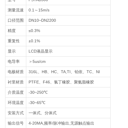
测量流速
0.1～15m/s
口径范围
DN10~DN2200
精度
≤0.3%
重复性
±0.1%
显示
LCD液晶显示
电导率
＞5us/cm
电极材质
316L、HB、HC、TA,TI、铂依、TC、NI
衬里材质
PTFE、F46、氯丁橡胶、聚氨脂橡胶
介质温度
-30~250℃
环境温度
-30~65℃
安装方式
一体式、分体式
输出信号
4-20MA,频率/脉冲输出,无源触点输出