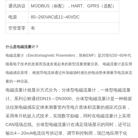
通讯协议
MODBUS（标配），HART、GPRS（选配）
电源
85~260VAC或11~40VDC
空管置零
有
什么是电磁流量计？
电磁流量计（Electromagnetic Flowmeters，简称EMF）是20世纪50~60年代
随着电子技术的发展而迅速发展起来的新型流量测量仪表。 电磁流量计是应用
电磁感应原理， 根据导电流体通过外加磁场时感生的电动势来测量导电流体流
量的一种仪器。
电磁流量计就显示方式分为：分体型电磁流量计，一体型电磁流量
计。系列公称通径DN15～DN3000。
分体型电磁流量计是一种根据
法拉第电磁感应定律来测量管内导电介质体积流量的感应式仪表，
采用单片机嵌入式技术，实现数字励磁，同时在电磁流量计上采用
CAN现场总线。分体型电磁流量计在满足现场显示的同时，还可以
输出4～20mA电流信号供记录、调节和控制用，现已地应用于化