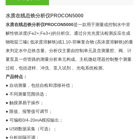
水质在线总铁分析仪
PROCON5000
水质在线总铁分析仪
PROCON5000
是一款用于测量或控制水中溶
解性铁浓度(Fe2+;Fe3+)的分析仪。通过分光光度法检测反应生成
物吡啶三嗪( 低浓度溶解铁)或1,10-菲啉复合物 (高浓度溶解铁)的量
来判定水中总铁含量。分析仪主要由控制单元及含测量腔、阀、计
量泵及一些管路的测量分析单元构成。主机微处理器控制整个测量
过程，包括进样、冲洗、泵入试剂， 光电系统检测。
产品特点：
● 自动测量，包括自检和漂移补偿；
● 不同测量范围供选；
● 触摸屏易于操作；
● 限值、报警值可调节；
● 可编程0/4-20mA模拟输出；
● USB数据采集（可选）；
● 分析间隔可调；