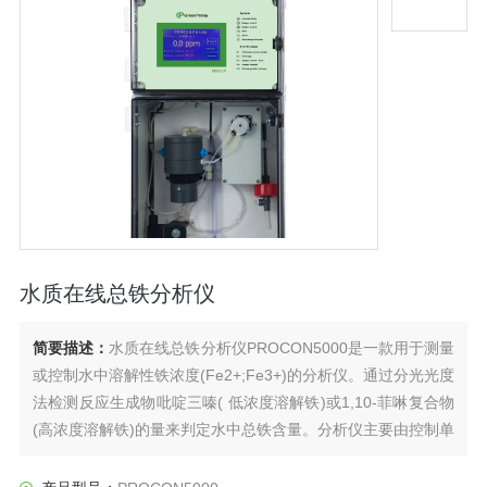
水质在线总铁分析仪
简要描述：
水质在线总铁分析仪PROCON5000是一款用于测量
或控制水中溶解性铁浓度(Fe2+;Fe3+)的分析仪。通过分光光度
法检测反应生成物吡啶三嗪( 低浓度溶解铁)或1,10-菲啉复合物
(高浓度溶解铁)的量来判定水中总铁含量。分析仪主要由控制单
元及含测量腔、阀、计量泵及一些管路的测量分析单元构成。
主机微处理器控制整个测量过程，包括进样、冲洗、泵入试