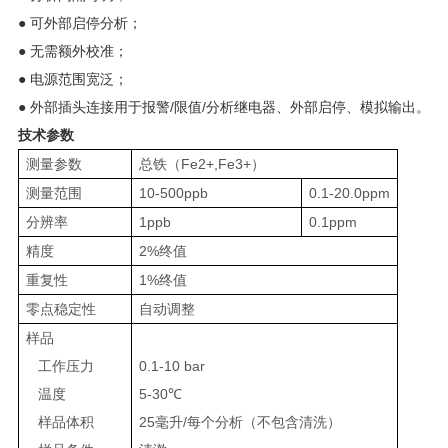
● 可外部启停分析；
● 无需额外校准；
● 电源范围宽泛；
● 外部插头连接用于报警/限值/分析继电器、外部启停、模拟输出。
技术参数
测量参数
总铁（Fe2+,Fe3+）
测量范围
10-500ppb
0.1-20.0ppm
分辨率
1ppb
0.1ppm
精度
2%终值
重复性
1%终值
零点稳定性
自动调整
样品
工作压力
0.1-10 bar
温度
5-30℃
样品体积
25
毫升
/每个分析（不包含清洗）