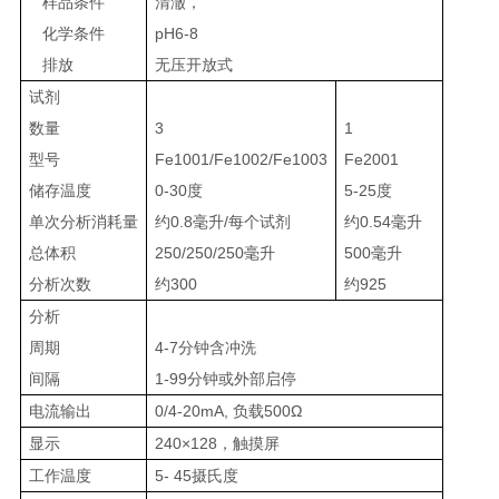
样品条件
清澈，
化学条件
pH6-8
排放
无压开放式
试剂
数量
3
1
型号
Fe1001/Fe1002/Fe1003
Fe2001
储存温度
0-30
度
5-25
度
单次分析消耗量
约0.8
毫升
/每个试剂
约0.54
毫升
总体积
250/250/250毫升
500
毫升
分析次数
约300
约925
分析
周期
4-7分钟含冲洗
间隔
1-99
分钟
或外部启停
电流输出
0/4-20mA, 负载500Ω
显示
240×128，触摸屏
工作温度
5- 45摄氏度