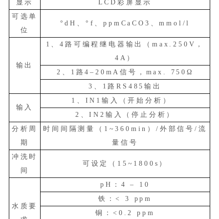
显示
LCD彩屏显示
可选单
°dH、°f、ppmCaCO3、mmol/l
位
1、4路可编程继电器输出（max.250V，
4A）
输出
2、1路4–20mA信号，max. 750Ω
3、1路RS485输出
1、IN1输入（开始分析）
输入
2、IN2输入（停止分析）
分析周
时间间隔测量（
1~360min）/外部信号/流
期
量信号
冲洗时
可设定（
15~1800s）
间
pH：4 – 10
铁：
< 3 ppm
水质要
铜：
<0.2 ppm