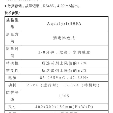
● 数据存储，故障记录，RS485，4-20 mA输出。
技术参数:
规格型
Aqualysis800A
号
测量方
滴定比色法
法
测量时
2-8分钟，取决于水的碱度
间
精确性
所选试剂上限值的
±2%
重复性
所选试剂上限值的
±2%
电源
85-265VAC，47-63Hz
功耗
25VA（运行时），3.5VA（待机时）
防护等
IP65
级
尺寸
400x300x180mm(HxWxD)