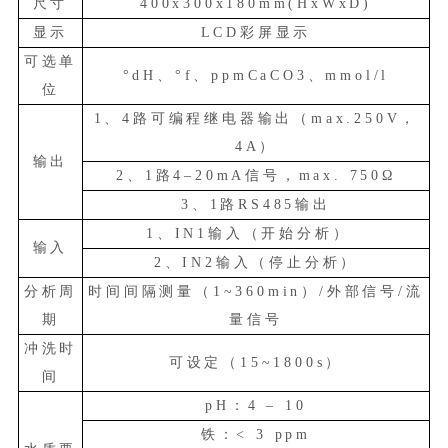
尺寸
400x300x180mm(HxWxD)
显示
LCD彩屏显示
可选单
°dH、°f、ppmCaCO3、mmol/l
位
1、4路可编程继电器输出（max.250V，
4A）
输出
2、1路4–20mA信号，max. 750Ω
3、1路RS485输出
1、IN1输入（开始分析）
输入
2、IN2输入（停止分析）
分析周
时间间隔测量（
1~360min）/外部信号/流
期
量信号
冲洗时
可设定（
15~1800s）
间
pH：4 – 10
铁：
< 3 ppm