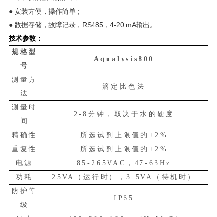
● 安装方便，操作简单；
● 数据存储，故障记录，RS485，4-20 mA输出。
技术参数：
规格型
Aqualysis800
号
测量方
滴定比色法
法
测量时
2-8分钟，取决于水的硬度
间
精确性
所选试剂上限值的
±2%
重复性
所选试剂上限值的
±2%
电源
85-265VAC，47-63Hz
功耗
25VA（运行时），3.5VA（待机时）
防护等
IP65
级