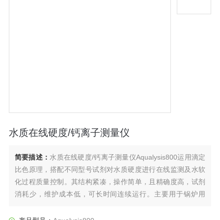
水质在线硬度/钙离子测量仪
简要描述：
水质在线硬度/钙离子测量仪Aqualysis800运用滴定
比色原理，搭配不同型号试剂对水质硬度进行在线监测及水软
化过程质量控制。其结构紧凑，操作简单，且精确度高，试剂
消耗少，维护成本低，可长时间连续运行。主要用于锅炉用
水、软化器出水、冷却循环水、地表水、药厂注射用水等水质
硬度的监测与控制，搭配MCS系列通道分配器可轻松实现2-8通