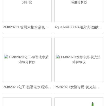
PM8202CL管网末梢水余氯分析仪
Aqualysis800PA哈尔滨-酚酞碱度分析仪
PM8202D化工-极谱法水质溶氧分析仪
PM8202O发酵专用-荧光法溶解氧仪