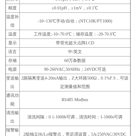
精度
±0.01pH，±1mV，±0.1℃
温度补
-10~130℃手动/自动；(NTC10K/PT1000)
偿
温度
工作温度;-10~70.0℃；储存温度：-20-70.0℃
显示
带背光超大点阵LCD
语言
中/英文
存储
60万条数据
电源
90-260VAC,50/60Hz；24VDC可选
变送输
2路隔离变送4-20mA输出，Z大环路500Ω，0.1%F.S，可设
出
定测量值和范围
通讯功
RS485 Modbus
能
清洗输
清洗间隔：0.1-1000h可调，清洗时间：1-1000s可调
出
报警输
2组独立Hi/Lo报警点，带迟滞设置，5A/250VAC/30VDC