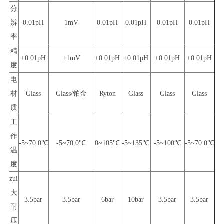
分
辨
0.01pH
1mV
0.01pH
0.01pH
0.01pH
0.01pH
率
精
±0.01pH
±1mV
±0.01pH
±0.01pH
±0.01pH
±0.01pH
度
电
材
Glass
Glass/铂金
Ryton
Glass
Glass
Glass
质
工
作
-5~70.0℃
-5~70.0℃
0~105℃
-5~135℃
-5~100℃
-5~70.0℃
温
度
zui
大
3.5bar
3.5bar
6bar
10bar
3.5bar
3.5bar
耐
压