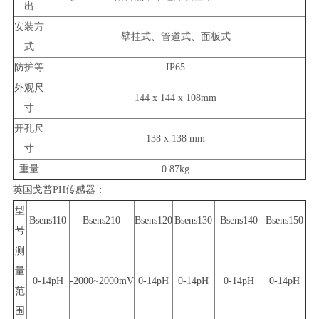
出
安装方
壁挂式、管道式、面板式
式
防护等
IP65
外观尺
144 x 144 x 108mm
寸
开孔尺
138 x 138 mm
寸
重量
0.87kg
英国戈普PH传感器：
型
Bsens110
Bsens210
Bsens120
Bsens130
Bsens140
Bsens150
号
测
量
0-14pH
-2000~2000mV
0-14pH
0-14pH
0-14pH
0-14pH
范
围