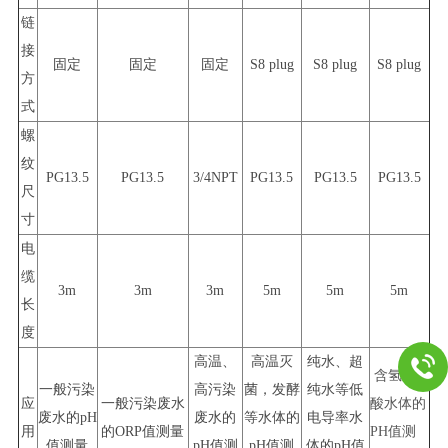
链
接
固定
固定
固定
S8 plug
S8 plug
S8 plug
方
式
螺
纹
PG13.5
PG13.5
3/4NPT
PG13.5
PG13.5
PG13.5
尺
寸
电
缆
3m
3m
3m
5m
5m
5m
长
度
高温、
高温灭
纯水、超
含氢氟
一般污染
高污染
菌，发酵
纯水等低
应
一般污染废水
酸水体的
废水的pH
废水的
等水体的
电导率水
用
的ORP值测量
PH值测
值测量
pH值测
pH值测
体的pH值