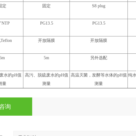
固定
固定
S8 plug
4"NTP
PG13.5
PG13.5
eflon
开放隔膜
开放隔膜
6m
5m
另外选配
废水的pH值
高污、脱硫废水的pH值
高温灭菌，发酵等水体的pH值
纯
测量
测量
测量
咨询