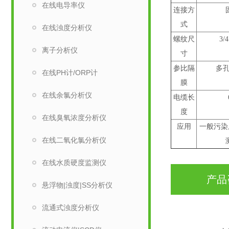
在线电导率仪
连接方
式
在线浊度分析仪
螺纹尺
3/
离子分析仪
寸
参比隔
多孔T
在线PH计/ORP计
膜
在线余氯分析仪
电缆长
度
在线臭氧浓度分析仪
应用
一般污染
在线二氧化氯分析仪
在线水质硬度监测仪
产品
悬浮物|浊度|SS分析仪
流通式浊度分析仪