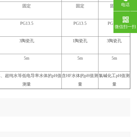
电话
固定
固定
固定
PG13.5
PG13.5
PG13.5
微信扫一扫
3陶瓷孔
1陶瓷孔
3陶瓷孔
5m
5m
5m
水、超纯水等低电导率水体的pH值
含HF水体的pH值测
氯碱化工pH值测
测量
量
量