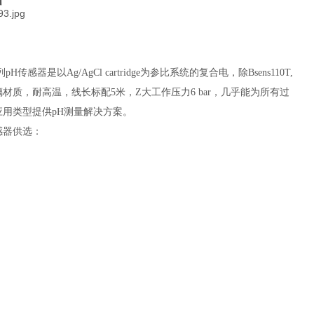
系列pH传感器是以Ag/AgCl cartridge为参比系统的复合电，除Bsens110T,
材质，耐高温，线长标配5米，Z大工作压力6 bar，几乎能为所有过
应用类型提供pH测量解决方案。
感器供选：