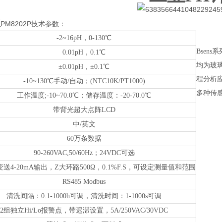
仪
PM8202P技术参数：
-2~16pH，0-130℃
Bsens
0.01pH，0.1℃
均为玻璃
±0.01pH，±0.1℃
程分析
-10~130℃手动/自动；(NTC10K/PT1000)
多种传
工作温度;-10~70.0℃；储存温度：-20-70.0℃
带背光超大点阵LCD
中/英文
60万条数据
90-260VAC,50/60Hz；24VDC可选
送4-20mA输出，Z大环路500Ω，0.1%F.S，可设定测量值和范围
RS485 Modbus
清洗间隔：0.1-1000h可调，清洗时间：1-1000s可调
2组独立Hi/Lo报警点，带迟滞设置，5A/250VAC/30VDC