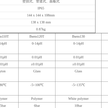
壁挂式、管道式、面板式
IP65
144 x 144 x 108mm
138 x 138 mm
0.87kg
ns110T
Bsens120T
Bsens130
14pH
0-14pH
0-14pH
01pH
0.01pH
0.01pH
.01pH
±0.01pH
±0.01pH
yton
Glass
Glass
-80℃
-5~100℃
-5~135℃
lymer
Polymer
White polymer
.5bar
6bar
10bar