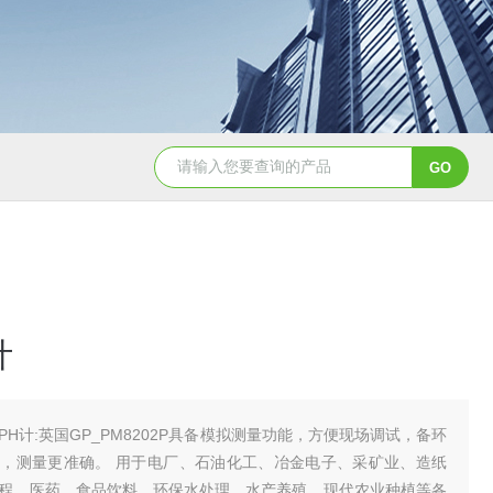
Aqualysis 300自来水消毒检测余
计
PH计:英国GP_PM8202P具备模拟测量功能，方便现场调试，备环
，测量更准确。 用于电厂、石油化工、冶金电子、采矿业、造纸
程、医药、食品饮料、环保水处理、水产养殖、现代农业种植等各