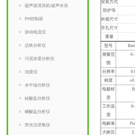
安装方式
超声波清洗机/超声水浴
防护等
PH控制器
外观尺寸
开孔尺寸
游动电流仪
重量
总铁分析仪
型号
Bse
测量范
0-
污泥浓度分析仪
围
浊度仪
分辨率
0.
精度
±0
水中油分析仪
电极材
R
质
硅酸盐分析仪
工作温
0
磷酸盐分析仪
度
电解液
Po
荧光法溶氧仪
大耐压
3