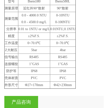
型号
Bsens580
Bsens580L
测量原理
近红外90°散射
90°散射
0.0 - 4000.0 NTU
0-10NTU
测量范围
0.0 - 4500.0 mg/L
0-100NTU
分辨率
0.01 to 1NTU or mg/L
0.01NTU,0.1NTU
精度
±2%F.S.
±2%F.S.
工作温度
0~70.0℃
0~70.0℃
Z大耐压
5bar
4bar
信号输出
RS485
RS485
连接螺纹
1"GAS
1"GAS
防护等
IP68
IP68
壳体材质
PVC
PVC
外形尺寸
Ф27×170mm
Ф42×230mm
产品咨询