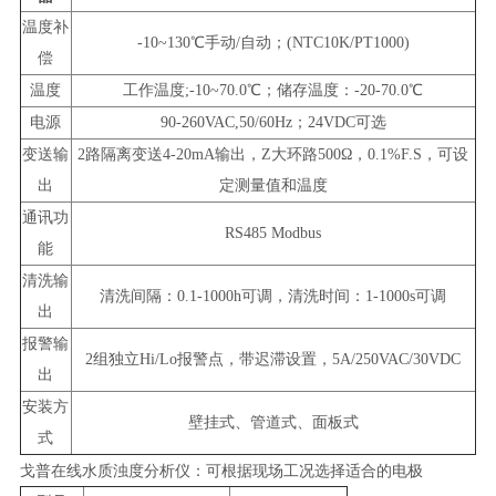
温度补
-10~130℃手动/自动；(NTC10K/PT1000)
偿
温度
工作温度;-10~70.0℃；储存温度：-20-70.0℃
电源
90-260VAC,50/60Hz；24VDC可选
变送输
2路隔离变送4-20mA输出，Z大环路500Ω，0.1%F.S，可设
出
定测量值和温度
通讯功
RS485 Modbus
能
清洗输
清洗间隔：0.1-1000h可调，清洗时间：1-1000s可调
出
报警输
2组独立Hi/Lo报警点，带迟滞设置，5A/250VAC/30VDC
出
安装方
壁挂式、管道式、面板式
式
戈普在线水质浊度分析仪：
可根据现场工况选择适合的电极