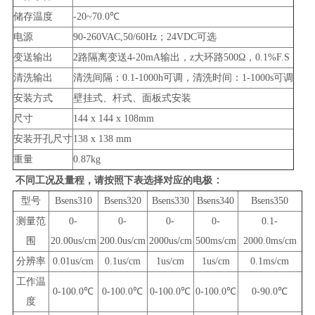
储存温度
-20~70.0℃
电源
90-260VAC,50/60Hz；24VDC可选
变送输出
2路隔离变送4-20mA输出，z大环路500Ω，0.1%F.S
清洗输出
清洗间隔：0.1-1000h可调，清洗时间：1-1000s可调
安装方式
壁挂式、杆式、面板式安装
尺寸
144 x 144 x 108mm
安装开孔尺寸
138 x 138 mm
重量
0.87kg
：
不同工况及量程，请按照下表选择对应的电极
型号
Bsens310
Bsens320
Bsens330
Bsens340
Bsens350
测量范
0-
0-
0-
0-
0.1-
围
20.00us/cm
200.0us/cm
2000us/cm
500ms/cm
2000.0ms/cm
分辨率
0.01us/cm
0.1us/cm
1us/cm
1us/cm
0.1ms/cm
工作温
0-100.0℃
0-100.0℃
0-100.0℃
0-100.0℃
0-90.0℃
度