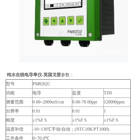
纯水在线电导率仪-英国戈普
参数：
型号
PM8202C
功能
电导
盐度
TDS
测量范围
0.00~2000mS/cm
0.00-78.00ppt
120000ppm
分辨率
0.01
0.01
1
精度
±1%F.S.
±1%F.S.
±1%F.S.
温度补偿
-10~130℃手动/自动；(NTC10K/PT1000)
工作条件
0~70.0℃