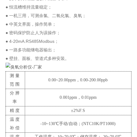
● 恒流槽维持流量稳定；
● 一机三用，可测余氯、二氧化氯、臭氧；
● 中英文界面，操作简单；
● 密码保护防止人为误操作；
● 4-20mA.RS485Modbus；
● 一路多功能继电器输出；
● 壁挂、面板、管道式多种安装。
测量
0.00~20.00ppm，0.00-200.00ppb
范围
分辨
0.001ppm，0.01ppm
率
精度
±2%F.S
温度
-10~130℃手动/自动；(NTC10K/PT1000)
补偿
温度
工作温度：-10~70.0℃；储存温度：-20~70.0℃