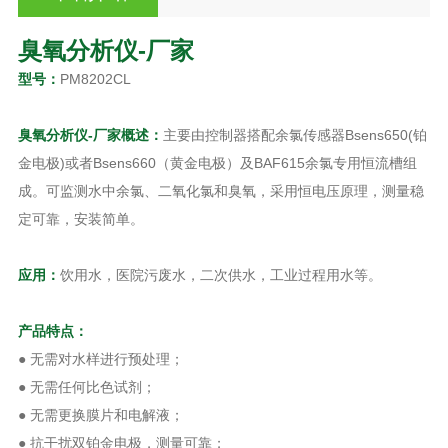
臭氧分析仪-厂家
型号：
PM8202CL
臭氧分析仪-厂家
概述
：
主要由控制器搭配余氯传感器Bsens650(铂
金电极)或者Bsens660（黄金电极）及BAF615余氯专用恒流槽组
成。可监测水中余氯、二氧化氯和臭氧，采用恒电压原理，测量稳
定可靠，安装简单。
应用：
饮用水，医院污废水，二次供水，工业过程用水等。
产品特点：
● 无需对水样进行预处理；
● 无需任何比色试剂；
● 无需更换膜片和电解液；
● 抗干扰双铂金电极，测量可靠；