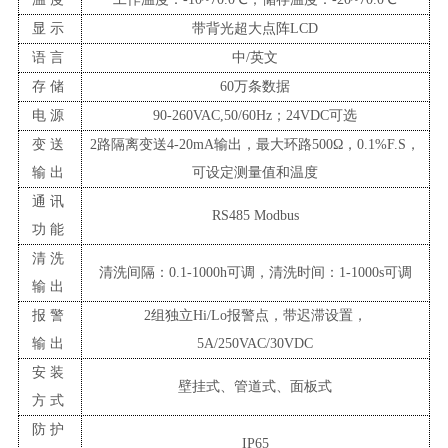
显示
带背光超大点阵LCD
语言
中/英文
存储
60万条数据
电源
90-260VAC,50/60Hz；24VDC可选
变送
2路隔离变送4-20mA输出，最大环路500Ω，0.1%F.S，
输出
可设定测量值和温度
通讯
RS485 Modbus
功能
清洗
清洗间隔：0.1-1000h可调，清洗时间：1-1000s可调
输出
报警
2组独立Hi/Lo报警点，带迟滞设置，
输出
5A/250VAC/30VDC
安装
壁挂式、管道式、面板式
方式
防护
IP65