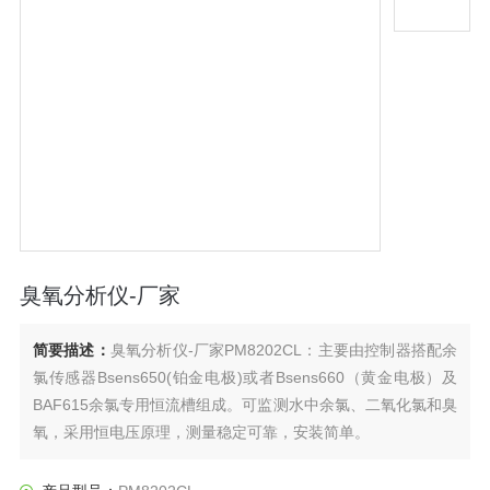
臭氧分析仪-厂家
简要描述：
臭氧分析仪-厂家PM8202CL：主要由控制器搭配余
氯传感器Bsens650(铂金电极)或者Bsens660（黄金电极）及
BAF615余氯专用恒流槽组成。可监测水中余氯、二氧化氯和臭
氧，采用恒电压原理，测量稳定可靠，安装简单。