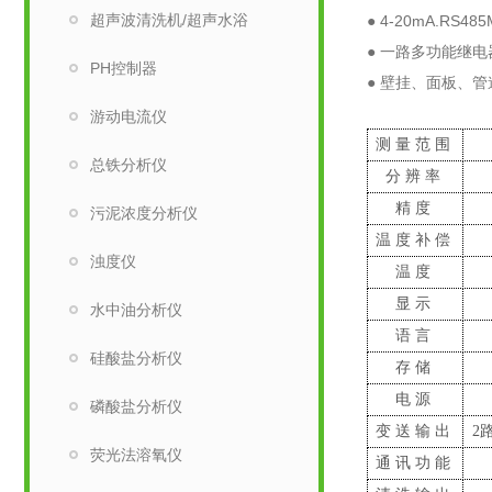
超声波清洗机/超声水浴
● 4-20mA.RS48
● 一路多功能继
PH控制器
● 壁挂、面板、
游动电流仪
测量范围
总铁分析仪
分辨率
精度
污泥浓度分析仪
温度补偿
浊度仪
温度
显示
水中油分析仪
语言
硅酸盐分析仪
存储
电源
磷酸盐分析仪
变送输出
2
荧光法溶氧仪
通讯功能