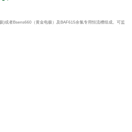
电极)或者Bsens660（黄金电极）及BAF615余氯专用恒流槽组成。可监