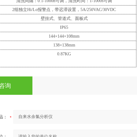
清洗间隔：0.1-1000h可调，清洗时间：1-1000s可调
2组独立Hi/Lo报警点，带迟滞设置，5A/250VAC/30VDC
壁挂式、管道式、面板式
IP65
144×144×108mm
138×138mm
0.87KG
咨询
品：
位：