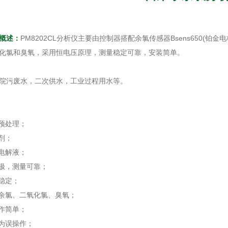
概述
：
PM8202CL分析仪主要由控制器搭配余氯传感器Bsens650(铂金
化氯和臭氧，采用恒电压原理，测量稳定可靠，安装简单。
院污废水，二次供水，工业过程用水等。
行预处理；
剂；
和电解液；
电极，测量可靠；
稳定；
测余氯、二氧化氯、臭氧；
操作简单；
人为误操作；