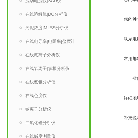
流动电流仪|SCD仪
在线溶解氧|DO分析仪
您的姓
污泥浓度|MLSS分析仪
联系电
在线电导率|电阻率|盐度计
在线氟离子分析仪
常用邮
在线氯离子|氯根分析仪
省
在线氨氮分析仪
在线色度仪
详细地
钠离子分析仪
补充说
二氧化硅分析仪
在线碱度测量仪