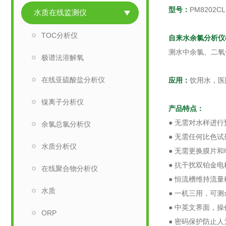
型号：
PM8202CL
水质在线监测仪
TOC分析仪
自来水余氯分析仪
测水中余氯、二氧
极谱法溶解氧
在线亚硫酸盐分析仪
应用：
饮用水，医
镍离子分析仪
产品特点：
● 无需对水样进
余氯总氯分析仪
● 无需任何比色试
水质分析仪
● 无需更换膜片
● 抗干扰双铂金
在线聚合物分析仪
● 恒流槽维持流量
水质
● 一机三用，可
● 中英文界面，
ORP
● 密码保护防止