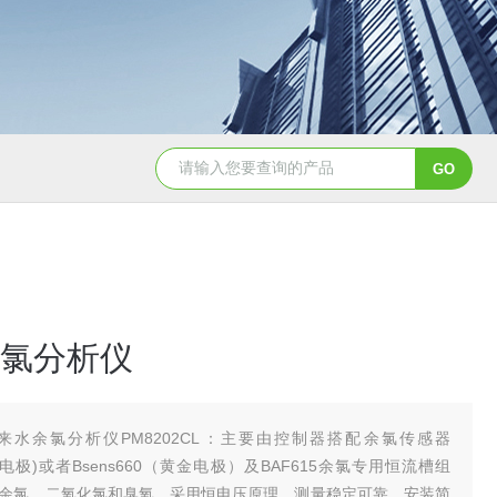
Aqualysis 300自来水消毒检测余
氯分析仪
来水余氯分析仪PM8202CL：主要由控制器搭配余氯传感器
(铂金电极)或者Bsens660（黄金电极）及BAF615余氯专用恒流槽组
余氯、二氧化氯和臭氧，采用恒电压原理，测量稳定可靠，安装简