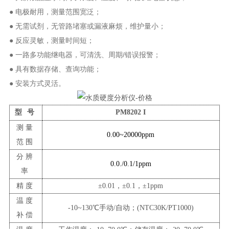
● 电极耐用，测量范围宽泛；
● 无需试剂，无管路堵塞或漏液麻烦，维护量小；
● 反应灵敏，测量时间短；
● 一路多功能继电器，可清洗、周期/错误报警；
● 具有数据存储、查询功能；
● 安装方式灵活。
型
号
PM8202
I
测量
0.00~20000ppm
范围
分辨
0.0./0.1/1ppm
率
精度
±
0.01，
±
0.1，
±
1ppm
温度
-10~130℃手动/自动；(NTC
3
0K/PT1000)
补偿