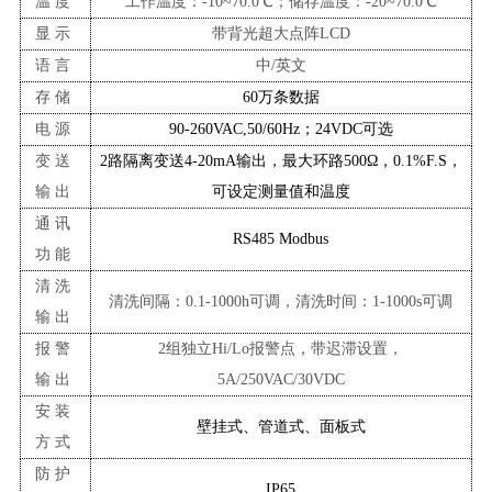
温度
工作温度：
-10
~70.0℃；储存温度：-20~70.0℃
显示
带背光超大点阵
LCD
语言
中
/英文
存储
60万条数据
电源
90-260VAC,50/60Hz；24VDC可选
变送
2路隔离变送4-20mA输出，最大环路500Ω，0.1%F.S，
输出
可设定测量值和温度
通讯
RS485 Modbus
功能
清洗
清洗间隔：
0.1-1000h可调，清洗时间：1-1000s可调
输出
报警
2组独立Hi/Lo报警点，带迟滞设置
，
输出
5A/250VAC/30VDC
安装
壁挂式、管道式、面板式
方式
防护
IP65