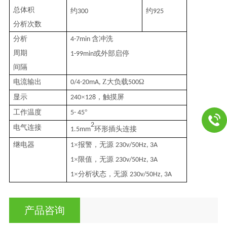
总体积
约
约
300
925
分析次数
分析
含冲洗
4-7min
周期
或外部启停
1-99min
间隔
电流输出
Z大负载
Ω
0/4-20mA,
500
显示
×
，触摸屏
240
128
工作温度
°
5- 45
2
电气连接
环形插头连接
1.5mm
继电器
×报警，无源
1
230v/50Hz, 3A
×限值，无源
1
230v/50Hz, 3A
×分析状态，无源
1
230v/50Hz, 3A
产品咨询