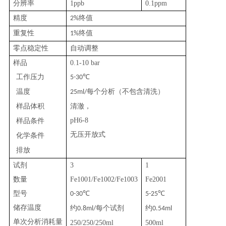
分辨率
1ppb
0.1ppm
精度
终值
2%
重复性
终值
1%
零点稳定性
自动调整
样品
0.1-10 bar
工作压力
℃
5-30
温度
每个分析（不包含清洗）
25ml/
样品体积
清澈，
pH6-8
样品条件
无压开放式
化学条件
排放
试剂
3
1
数量
Fe1001/Fe1002/Fe1003
Fe2001
型号
℃
℃
0-30
5-25
储存温度
约
每个试剂
约
0.8ml/
0.54ml
单次分析消耗量
250/250/250ml
500ml