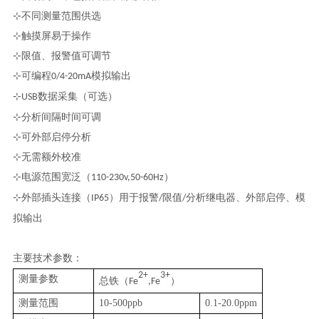
⊹不同测量范围供选
⊹触摸屏易于操作
⊹限值、报警值可调节
⊹可编程
模拟输出
0/4-20mA
数据采集（可选）
⊹USB
⊹分析间隔时间可调
⊹可外部启停分析
⊹无需额外校准
⊹电源范围宽泛（
）
110-230v,50-60Hz
⊹外部插头连接（
）用于报警
限值
分析继电器、外部启停、模
IP65
/
/
拟输出
主要技术参数：
2+
3+
测量参数
总铁（
）
Fe
,Fe
测量范围
10-500ppb
0.1-20.0ppm