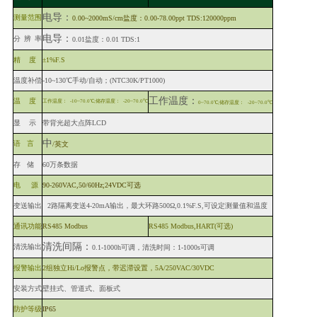
电导：
测量范围
0.00~2000mS/cm盐度：0.00-78.00ppt TDS:120000ppm
电导：
分
辨
率
0.01盐度：0.01 TDS:1
精
度
±1%F.S
温度补偿
-10~130℃手动/自动；(
NTC
30K/
PT
1000)
工作温度：
温
度
工作温度：
-10~70.0℃;储存温度：
-20~70.0℃
0~70.0℃;储存温度：
-20~70.0℃
显
示
带背光超大点阵
LCD
中
语
言
/英文
存
储
60万条数据
电
源
90-260VAC,50/60Hz;24VDC可选
变送输出
2路隔离变送4-20mA输出，最大环路500Ω,0.1%F.S,可设定测量值和温度
通讯功能
RS485 Modbus
RS
485
Modbus
,
HART
(可选)
清洗间隔：
清洗输出
0.1-1000h可调，清洗时间：1-
1000s可调
报警输出
2组独立Hi/Lo报警点，带迟滞设置，5A/250
VAC/30VDC
安装方式
壁挂式、管道式、面板式
防护等级
IP65